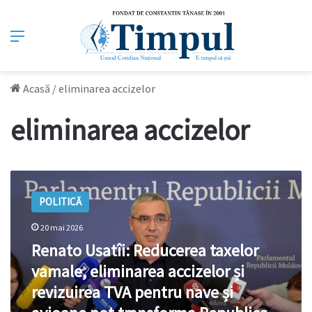
Meniu
Acasă
/
eliminarea accizelor
eliminarea accizelor
Renato
Usatîi:
POLITICĂ
Reducerea
taxelor
20 mai 2026
vamale,
Renato Usatîi: Reducerea taxelor
eliminarea
accizelor
vamale, eliminarea accizelor și
și
revizuirea TVA pentru nave și
revizuirea
TVA