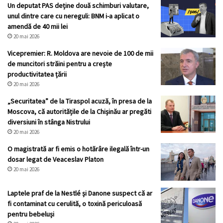
Un deputat PAS deține două schimburi valutare,
unul dintre care cu nereguli: BNM i-a aplicat o
amendă de 40 mii lei
20 mai 2026
Vicepremier: R. Moldova are nevoie de 100 de mii
de muncitori străini pentru a crește
productivitatea țării
20 mai 2026
„Securitatea” de la Tiraspol acuză, în presa de la
Moscova, că autoritățile de la Chișinău ar pregăti
diversiuni în stânga Nistrului
20 mai 2026
O magistrată ar fi emis o hotărâre ilegală într-un
dosar legat de Veaceslav Platon
20 mai 2026
Laptele praf de la Nestlé și Danone suspect că ar
fi contaminat cu cerulită, o toxină periculoasă
pentru bebeluși