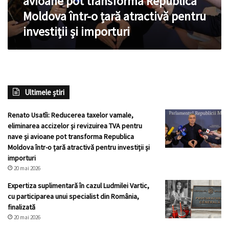
avioane pot transforma Republica
pentru
Moldova într-o țară atractivă pentru
nave
investiții și importuri
și
avioane
pot
transforma
Republica
Moldova
Ultimele știri
într-
o
țară
Renato Usatîi: Reducerea taxelor vamale,
atractivă
eliminarea accizelor și revizuirea TVA pentru
pentru
nave și avioane pot transforma Republica
investiții
Moldova într-o țară atractivă pentru investiții și
și
importuri
importuri
20 mai 2026
Expertiza suplimentară în cazul Ludmilei Vartic,
cu participarea unui specialist din România,
finalizată
20 mai 2026