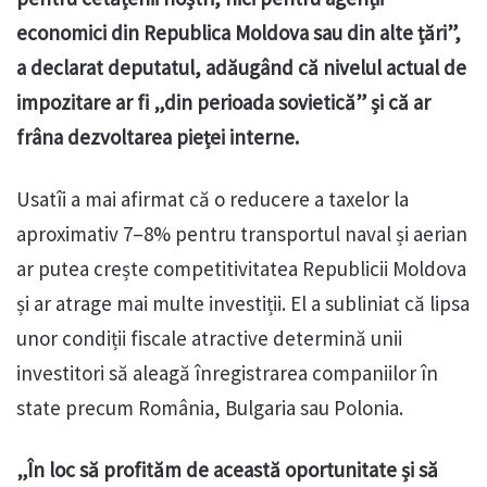
economici din Republica Moldova sau din alte țări”,
a declarat deputatul, adăugând că nivelul actual de
impozitare ar fi „din perioada sovietică” și că ar
frâna dezvoltarea pieței interne.
Usatîi a mai afirmat că o reducere a taxelor la
aproximativ 7–8% pentru transportul naval și aerian
ar putea crește competitivitatea Republicii Moldova
și ar atrage mai multe investiții. El a subliniat că lipsa
unor condiții fiscale atractive determină unii
investitori să aleagă înregistrarea companiilor în
state precum România, Bulgaria sau Polonia.
„În loc să profităm de această oportunitate și să