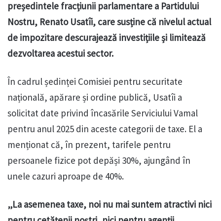
președintele fracțiunii parlamentare a Partidului
Nostru, Renato Usatîi, care susține că nivelul actual
de impozitare descurajează investițiile și limitează
dezvoltarea acestui sector.
În cadrul ședinței Comisiei pentru securitate
națională, apărare și ordine publică, Usatîi a
solicitat date privind încasările Serviciului Vamal
pentru anul 2025 din aceste categorii de taxe. El a
menționat că, în prezent, tarifele pentru
persoanele fizice pot depăși 30%, ajungând în
unele cazuri aproape de 40%.
„La asemenea taxe, noi nu mai suntem atractivi nici
pentru cetățenii noștri, nici pentru agenții