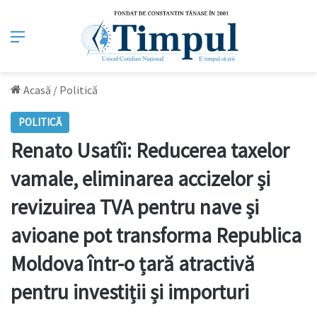
Meniu
Acasă
/
Politică
POLITICĂ
Renato Usatîi: Reducerea taxelor
vamale, eliminarea accizelor și
revizuirea TVA pentru nave și
avioane pot transforma Republica
Moldova într-o țară atractivă
pentru investiții și importuri