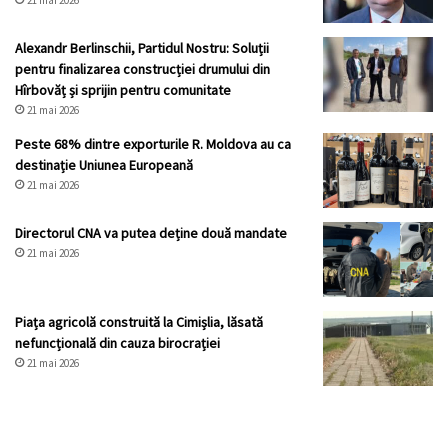
21 mai 2026
Alexandr Berlinschii, Partidul Nostru: Soluții
pentru finalizarea construcției drumului din
Hîrbovăț și sprijin pentru comunitate
21 mai 2026
Peste 68% dintre exporturile R. Moldova au ca
destinație Uniunea Europeană
21 mai 2026
Directorul CNA va putea deține două mandate
21 mai 2026
Piața agricolă construită la Cimișlia, lăsată
nefuncțională din cauza birocrației
21 mai 2026