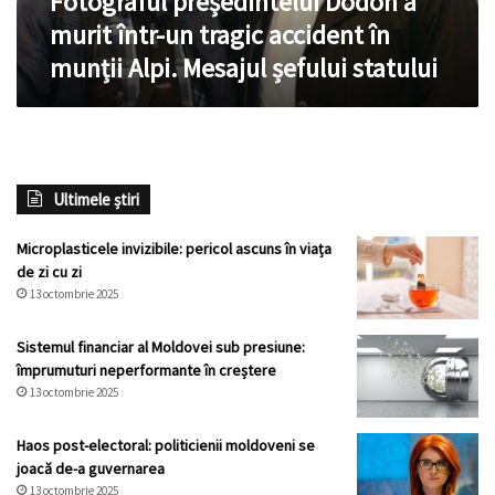
Fotograful președintelui Dodon a
munții
murit într-un tragic accident în
Alpi.
munții Alpi. Mesajul șefului statului
Mesajul
șefului
statului
Ultimele știri
Microplasticele invizibile: pericol ascuns în viața
de zi cu zi
13 octombrie 2025
Sistemul financiar al Moldovei sub presiune:
împrumuturi neperformante în creștere
13 octombrie 2025
Haos post-electoral: politicienii moldoveni se
joacă de-a guvernarea
13 octombrie 2025