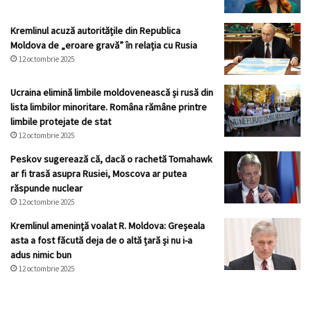
Kremlinul acuză autoritățile din Republica
Moldova de „eroare gravă” în relația cu Rusia
12 octombrie 2025
Ucraina elimină limbile moldovenească și rusă din
lista limbilor minoritare. Româna rămâne printre
limbile protejate de stat
12 octombrie 2025
Peskov sugerează că, dacă o rachetă Tomahawk
ar fi trasă asupra Rusiei, Moscova ar putea
răspunde nuclear
12 octombrie 2025
Kremlinul ameninţă voalat R. Moldova: Greșeala
asta a fost făcută deja de o altă țară și nu i-a
adus nimic bun
12 octombrie 2025