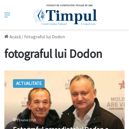
Meniu
Acasă
/
fotograful lui Dodon
fotograful lui Dodon
Fotograful
președintelui
ACTUALITATE
Dodon
a
murit
într-
un
tragic
25 iunie 2018
accident
în