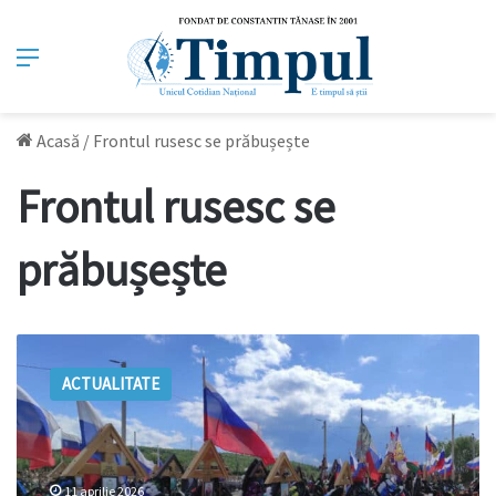
Meniu
Acasă
/
Frontul rusesc se prăbușește
Frontul rusesc se
prăbușește
Frontul
rusesc
ACTUALITATE
se
prăbușește:
Kremlinul
înregistrează
pierderi
11 aprilie 2026