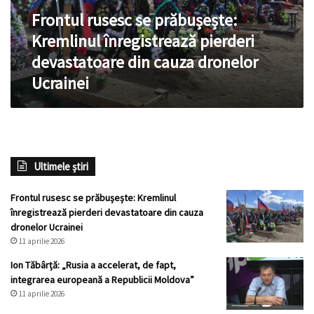
devastatoare
Frontul rusesc se prăbușește:
din
cauza
Kremlinul înregistrează pierderi
dronelor
devastatoare din cauza dronelor
Ucrainei
Ucrainei
Ultimele știri
Frontul rusesc se prăbușește: Kremlinul
înregistrează pierderi devastatoare din cauza
dronelor Ucrainei
11 aprilie 2026
Ion Tăbârță: „Rusia a accelerat, de fapt,
integrarea europeană a Republicii Moldova”
11 aprilie 2026