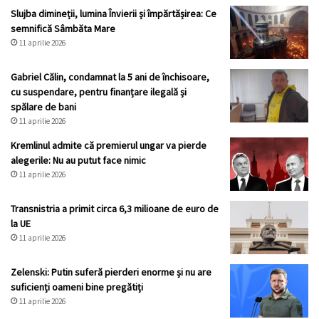
Slujba dimineții, lumina Învierii și împărtășirea: Ce
semnifică Sâmbăta Mare
11 aprilie 2026
Gabriel Călin, condamnat la 5 ani de închisoare,
cu suspendare, pentru finanțare ilegală și
spălare de bani
11 aprilie 2026
Kremlinul admite că premierul ungar va pierde
alegerile: Nu au putut face nimic
11 aprilie 2026
Transnistria a primit circa 6,3 milioane de euro de
la UE
11 aprilie 2026
Zelenski: Putin suferă pierderi enorme și nu are
suficienți oameni bine pregătiți
11 aprilie 2026