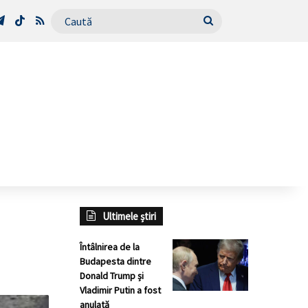
Tube
Telegram
TikTok
RSS
Caută
Ultimele știri
Întâlnirea de la
Budapesta dintre
Donald Trump și
Vladimir Putin a fost
anulată