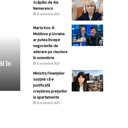
Scăpăm de Ala
Nemerenco
21 octombrie 2025
Marta Kos: R.
Moldova și Ucraina
ar putea începe
negocierile de
aderare pe clustere
în noiembrie
I în
21 octombrie 2025
Ministra Finanțelor
susține că e
justificată
creșterea prețurilor
la apartamente
21 octombrie 2025