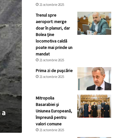
21 octombrie 2025
Trenul spre
aeroport: merge
doar în planuri, dar
Bolea ține
locomotiva caldă
poate mai prinde un
mandat
21 octombrie 2025
Prima zi de pușcărie
21 octombrie 2025
Mitropolia
Basarabiei și
 a
Uniunea Europeană,
împreună pentru
valori comune
21 octombrie 2025