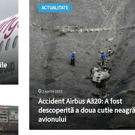
Airbus
ACTUALITATE
A320:
A
fost
descoperită
a
doua
cutie
neagră
a
ile
avionului
2 aprilie 2015
Accident Airbus A320: A fost
descoperită a doua cutie neagră
avionului