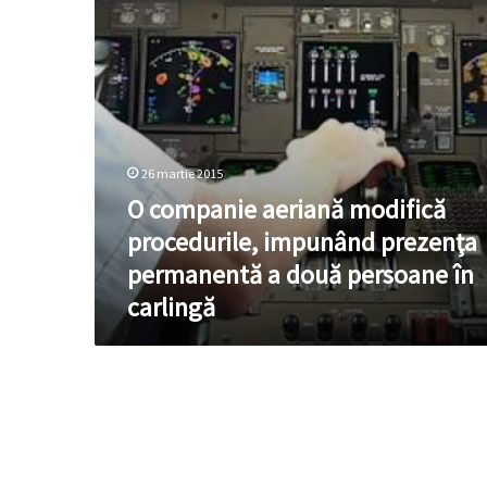
prezenţa
permanentă
a
două
persoane
în
carlingă
26 martie 2015
O companie aeriană modifică
procedurile, impunând prezenţa
permanentă a două persoane în
carlingă