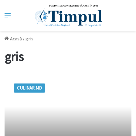
Meniu
Acasă
/
gris
gris
Griş
cu
CULINAR.MD
lapte
la
micul
dejun