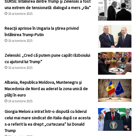
SURSE: Întâlnirea dintre Trump și Zelenski a fost
una extrem de tensionată: dialogul a mers „rău”
18 octombrie 2025
Reacții aprinse în Ungaria la știrea privind
întâlnirea Trump-Putin
18 octombrie 2025
Zelenski: „Cred că putem pune capăt războiului
cu ajutorul lui Trump”
18 octombrie 2025
Albania, Republica Moldova, Muntenegru şi
Macedonia de Nord au aderat la zona unică de
plăţi în euro
18 octombrie 2025
Giorgia Meloni a intrat într-o dispută cu liderul
celui mai mare sindicat din Italia după ce acesta
s-a referit la ea drept „curtezana” lui Donald
Trump