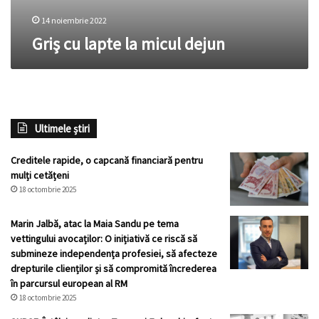
14 noiembrie 2022
Griş cu lapte la micul dejun
Ultimele știri
Creditele rapide, o capcană financiară pentru
mulți cetățeni
18 octombrie 2025
Marin Jalbă, atac la Maia Sandu pe tema
vettingului avocaților: O inițiativă ce riscă să
submineze independența profesiei, să afecteze
drepturile clienților și să compromită încrederea
în parcursul european al RM
18 octombrie 2025