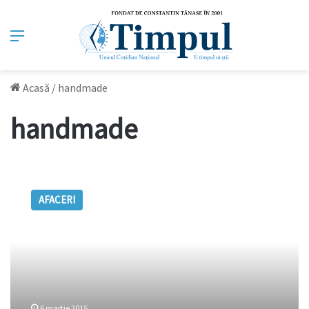
Meniu
Acasă
/
handmade
handmade
Irka
Shoes
AFACERI
–
încălțăminte
pentru
femei
confecționată
manual
6 martie 2015