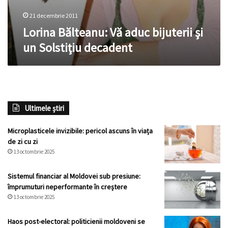
21 decembrie 2011
Lorina Bălteanu: Vă aduc bijuterii şi
un Solstiţiu decadent
Ultimele știri
Microplasticele invizibile: pericol ascuns în viața
de zi cu zi
13 octombrie 2025
Sistemul financiar al Moldovei sub presiune:
împrumuturi neperformante în creștere
13 octombrie 2025
Haos post-electoral: politicienii moldoveni se