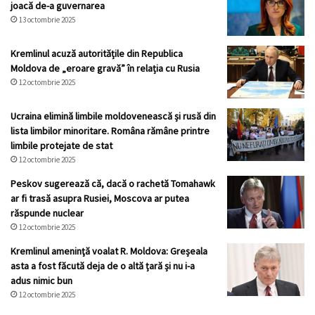
joacă de-a guvernarea
13 octombrie 2025
Kremlinul acuză autoritățile din Republica
Moldova de „eroare gravă” în relația cu Rusia
12 octombrie 2025
Ucraina elimină limbile moldovenească și rusă din
lista limbilor minoritare. Româna rămâne printre
limbile protejate de stat
12 octombrie 2025
Peskov sugerează că, dacă o rachetă Tomahawk
ar fi trasă asupra Rusiei, Moscova ar putea
răspunde nuclear
12 octombrie 2025
Kremlinul ameninţă voalat R. Moldova: Greșeala
asta a fost făcută deja de o altă țară și nu i-a
adus nimic bun
12 octombrie 2025