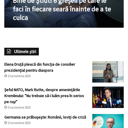
Bine de Știut! 6 greșeli pe care le
fiecare
faci în fiecare seară înainte de a te
seară
culca
înainte
de
a
te
culca
Ultimele știri
Elena Druță pleacă din funcția de consilier
prezidențial pentru diaspora
15 octombrie 2025
Șeful NATO, Mark Rutte, despre amenințările
Kremlinului: ”Nu trebuie să-i luăm prea în serios
pe ruși”
15 octombrie 2025
Germania se prăbușește: Românii, loviți de criză
15 octombrie 2025