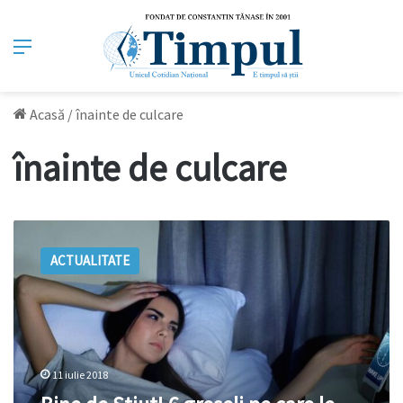
Meniu
Acasă
/
înainte de culcare
înainte de culcare
Bine
de
ACTUALITATE
Știut!
6
greșeli
pe
care
le
11 iulie 2018
faci
în