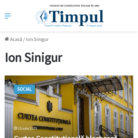
Meniu
Acasă
/
Ion Sinigur
Ion Sinigur
Curtea
Constituțională
SOCIAL
blochează
„generozitatea
penală”
pentru
condamnații
pe
25 iulie 2025
viață