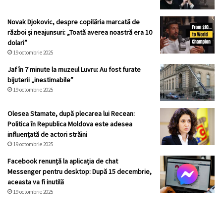
Novak Djokovic, despre copilăria marcată de
război și neajunsuri: „Toată averea noastră era 10
dolari”
19 octombrie 2025
Jaf în 7 minute la muzeul Luvru: Au fost furate
bijuterii „inestimabile”
19 octombrie 2025
Olesea Stamate, după plecarea lui Recean:
Politica în Republica Moldova este adesea
influențată de actori străini
19 octombrie 2025
Facebook renunță la aplicația de chat
Messenger pentru desktop: După 15 decembrie,
aceasta va fi inutilă
19 octombrie 2025