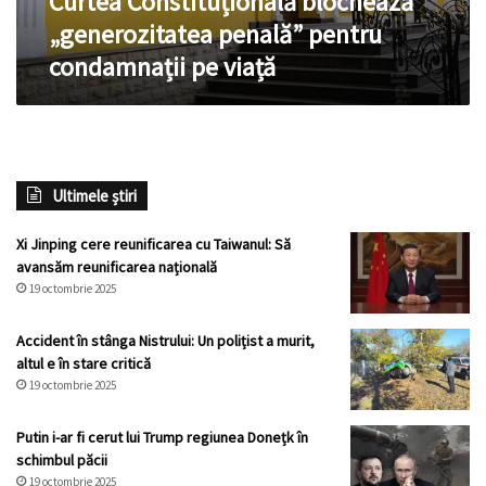
Curtea Constituțională blochează
„generozitatea penală” pentru
condamnații pe viață
Ultimele știri
Xi Jinping cere reunificarea cu Taiwanul: Să
avansăm reunificarea națională
19 octombrie 2025
Accident în stânga Nistrului: Un polițist a murit,
altul e în stare critică
19 octombrie 2025
Putin i-ar fi cerut lui Trump regiunea Donețk în
schimbul păcii
19 octombrie 2025