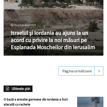
la
noi
măsuri
pe
Esplanada
Moscheilor
25 octombrie 2015
din
Israelul şi Iordania au ajuns la un
Ierusalim
acord cu privire la noi măsuri pe
Esplanada Moscheilor din Ierusalim
Pagina următoare
Ultimele știri
O bază a armatei germane din Iordania a fost
atacată cu rachete