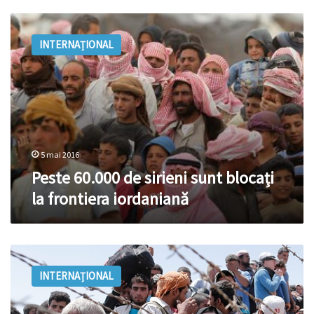
Peste
60.000
INTERNAȚIONAL
de
sirieni
sunt
blocați
la
frontiera
iordaniană
5 mai 2016
Peste 60.000 de sirieni sunt blocați
la frontiera iordaniană
Criza
refugiaților:
INTERNAȚIONAL
25.000
de
sirieni