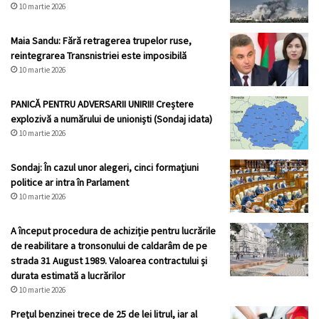
10 martie 2026
Maia Sandu: Fără retragerea trupelor ruse,
reintegrarea Transnistriei este imposibilă
10 martie 2026
PANICĂ PENTRU ADVERSARII UNIRII! Creștere
explozivă a numărului de unioniști (Sondaj idata)
10 martie 2026
Sondaj: În cazul unor alegeri, cinci formațiuni
politice ar intra în Parlament
10 martie 2026
A început procedura de achiziție pentru lucrările
de reabilitare a tronsonului de caldarâm de pe
strada 31 August 1989. Valoarea contractului și
durata estimată a lucrărilor
10 martie 2026
Prețul benzinei trece de 25 de lei litrul, iar al