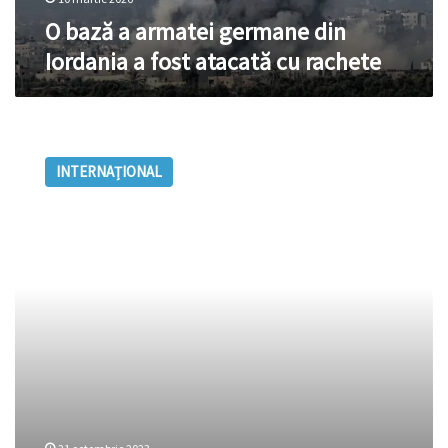
cu
O bază a armatei germane din
rachete
Iordania a fost atacată cu rachete
Comunicat:
Israelul
INTERNAȚIONAL
cere
cetățenilor
săi
să
părăsească
”cât
mai
repede”
Egiptul,
Iordania
și
Marocul