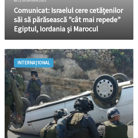
21 octombrie 2023
Comunicat: Israelul cere cetățenilor
săi să părăsească ”cât mai repede”
Egiptul, Iordania și Marocul
SUA
afirmă
INTERNAȚIONAL
că
anularea
summitului
din
Iordania
s-
a
făcut
din
respect
și
prin