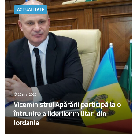
Apărării
ACTUALITATE
participă
la
o
întrunire
a
liderilor
militari
din
Iordania
10 mai 2016
Viceministrul Apărării participă la o
întrunire a liderilor militari din
Iordania