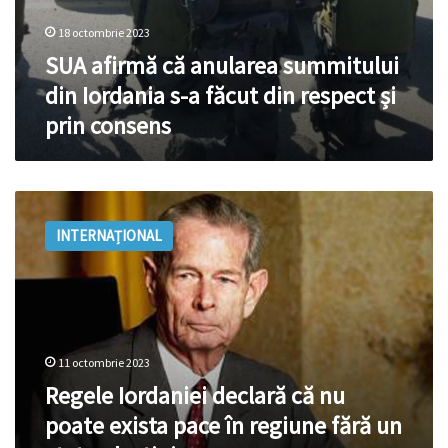
consens
18 octombrie 2023
SUA afirmă că anularea summitului
din Iordania s-a făcut din respect și
prin consens
Regele
Iordaniei
INTERNAȚIONAL
declară
că
nu
poate
exista
pace
11 octombrie 2023
în
regiune
Regele Iordaniei declară că nu
fără
poate exista pace în regiune fără un
un