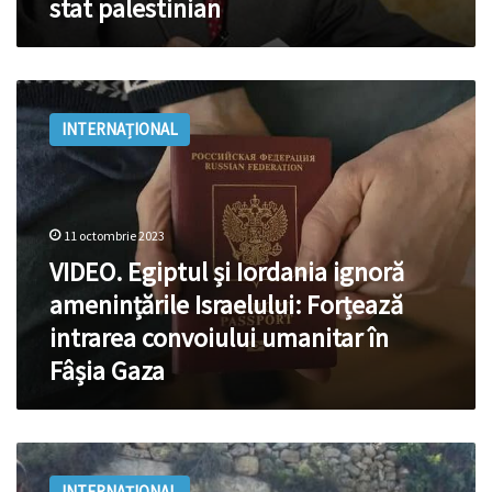
stat palestinian
stat
palestinian
VIDEO.
Egiptul
INTERNAȚIONAL
și
Iordania
ignoră
amenințările
Israelului:
11 octombrie 2023
Forțează
VIDEO. Egiptul și Iordania ignoră
intrarea
convoiului
amenințările Israelului: Forțează
umanitar
intrarea convoiului umanitar în
în
Fâșia Gaza
Fâșia
Gaza
Iordania:
Proteste
INTERNAȚIONAL