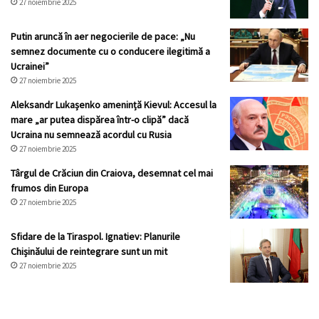
27 noiembrie 2025
Putin aruncă în aer negocierile de pace: „Nu
semnez documente cu o conducere ilegitimă a
Ucrainei”
27 noiembrie 2025
Aleksandr Lukașenko amenință Kievul: Accesul la
mare „ar putea dispărea într-o clipă” dacă
Ucraina nu semnează acordul cu Rusia
27 noiembrie 2025
Târgul de Crăciun din Craiova, desemnat cel mai
frumos din Europa
27 noiembrie 2025
Sfidare de la Tiraspol. Ignatiev: Planurile
Chișinăului de reintegrare sunt un mit
27 noiembrie 2025