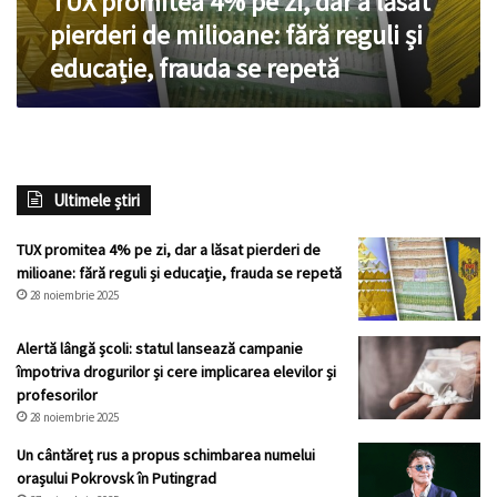
TUX promitea 4% pe zi, dar a lăsat
milioane:
pierderi de milioane: fără reguli și
fără
educație, frauda se repetă
reguli
și
educație,
frauda
se
repetă
Ultimele știri
TUX promitea 4% pe zi, dar a lăsat pierderi de
milioane: fără reguli și educație, frauda se repetă
28 noiembrie 2025
Alertă lângă școli: statul lansează campanie
împotriva drogurilor și cere implicarea elevilor și
profesorilor
28 noiembrie 2025
Un cântăreț rus a propus schimbarea numelui
orașului Pokrovsk în Putingrad