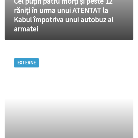
Cel puțin patru morți și peste 12
unui
autobuz
răniți în urma unui ATENTAT la
al
Kabul împotriva unui autobuz al
armatei
armatei
Atac
asupra
EXTERNE
aeroportului
de
la
Kabul:
Toţi
teroriștii
au
fost
uciși