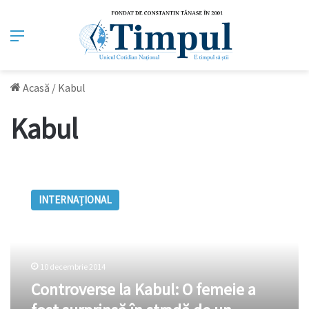
Meniu
Acasă
/
Kabul
Kabul
Controverse
la
INTERNAȚIONAL
Kabul:
O
femeie
a
fost
10 decembrie 2014
surprinsă
Controverse la Kabul: O femeie a
în
stradă