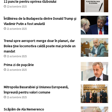
12 puncte pentru oprirea războiului
22 octombrie 2025
Întâlnirea de la Budapesta dintre Donald Trump și
Vladimir Putin a fost anulată
21 octombrie 2025
Trenul spre aeroport: merge doar în planuri, dar
Bolea ține locomotiva caldă poate mai prinde un
mandat
21 octombrie 2025
Prima zi de pușcărie
21 octombrie 2025
Mitropolia Basarabiei și Uniunea Europeană,
împreună pentru valori comune
21 octombrie 2025
Scăpăm de Ala Nemerenco