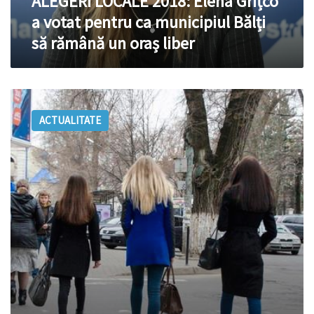
ALEGERI LOCALE 2018: Elena Grițco
Bălți
a votat pentru ca municipiul Bălți
să
să rămână un oraș liber
rămână
un
oraș
liber
21
aprilie,
ACTUALITATE
zi
lucrătoare
pentru
bugetari