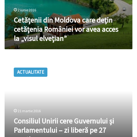
2 iunie 2016
Cetăţenii din Moldova care deţin
cetăţenia României vor avea acces
la „visul elveţian”
Consiliul
Unirii
ACTUALITATE
cere
Guvernului
și
Parlamentului
–
zi
21 martie 2016
liberă
pe
Consiliul Unirii cere Guvernului și
27
Parlamentului – zi liberă pe 27
martie