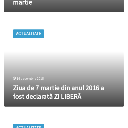
martie
Ziua
de
ACTUALITATE
7
martie
din
anul
2016
a
fost
declarată
16 decembrie 2015
ZI
Ziua de 7 martie din anul 2016 a
LIBERĂ
fost declarată ZI LIBERĂ
Peste
300.000
ACTUALITATE