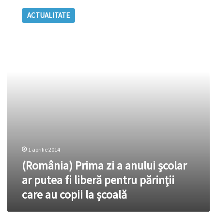
Prima
ACTUALITATE
zi
a
anului
şcolar
ar
putea
fi
liberă
pentru
părinţii
care
au
copii
la
1 aprilie 2014
școală
(România) Prima zi a anului şcolar
ar putea fi liberă pentru părinţii
care au copii la școală