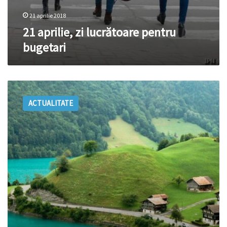
21 aprilie 2018
21 aprilie, zi lucrătoare pentru
bugetari
Cetăţenii
din
ACTUALITATE
Moldova
care
deţin
cetăţenia
României
vor
avea
acces
la
„visul
elveţian”