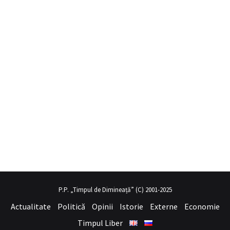
il porno
hayalini kurduğu seksi kadının üvey annesi gibi
sex hikaye
P.P. „Timpul de Dimineață” (C) 2001-2025
Actualitate
Politică
Opinii
Istorie
Externe
Economie
Timpul Liber