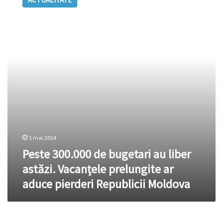
de
bugetari
au
liber
astăzi.
Vacanţele
prelungite
ar
aduce
pierderi
Republicii
Moldova
1 mai 2014
Peste 300.000 de bugetari au liber
astăzi. Vacanţele prelungite ar
aduce pierderi Republicii Moldova
(România)