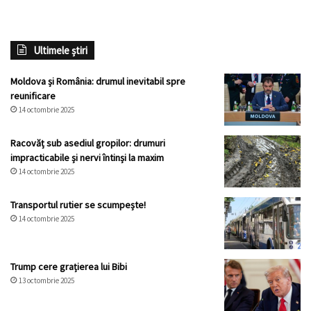
Ultimele știri
Moldova și România: drumul inevitabil spre
reunificare
14 octombrie 2025
Racovăț sub asediul gropilor: drumuri
impracticabile și nervi întinși la maxim
14 octombrie 2025
Transportul rutier se scumpește!
14 octombrie 2025
Trump cere grațierea lui Bibi
13 octombrie 2025