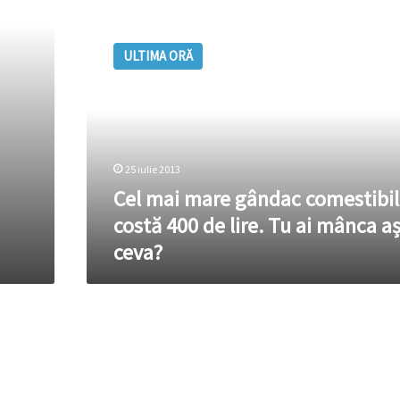
Cel
mai
ULTIMA ORĂ
mare
gândac
comestibil
costă
400
de
25 iulie 2013
lire.
Tu
Cel mai mare gândac comestibil
ai
costă 400 de lire. Tu ai mânca a
mânca
ceva?
așa
ceva?