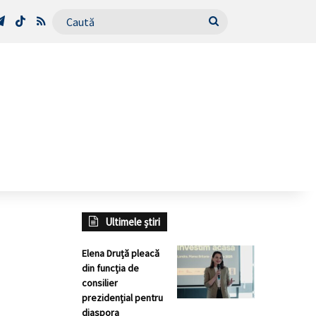
Tube
Telegram
TikTok
RSS
Caută
Ultimele știri
Elena Druță pleacă
din funcția de
consilier
prezidențial pentru
diaspora