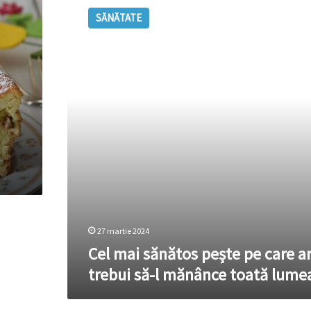
mai
SĂNĂTATE
sănătos
pește
pe
care
ar
trebui
să-
l
mănânce
toată
lumea
27 martie 2024
Cel mai sănătos pește pe care a
trebui să-l mănânce toată lume