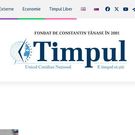
Facebook
X
You
Externe
Economie
Timpul Liber
Cel