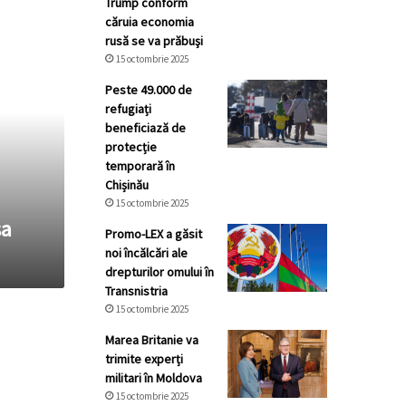
Trump conform
căruia economia
rusă se va prăbuşi
15 octombrie 2025
Peste 49.000 de
refugiați
beneficiază de
protecție
temporară în
Chișinău
15 octombrie 2025
șa
Promo-LEX a găsit
noi încălcări ale
drepturilor omului în
Transnistria
15 octombrie 2025
Marea Britanie va
trimite experți
militari în Moldova
15 octombrie 2025