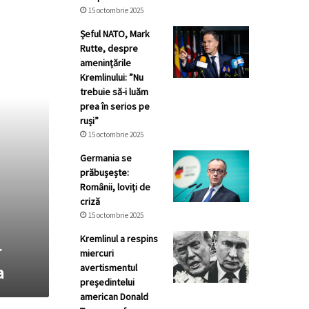
15 octombrie 2025
Șeful NATO, Mark
Rutte, despre
amenințările
Kremlinului: ”Nu
trebuie să-i luăm
prea în serios pe
ruși”
15 octombrie 2025
Germania se
prăbușește:
Românii, loviți de
criză
15 octombrie 2025
Kremlinul a respins
r
miercuri
avertismentul
a
preşedintelui
american Donald