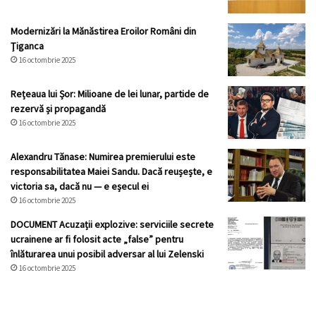
Modernizări la Mănăstirea Eroilor Români din
Ţiganca
16 octombrie 2025
Rețeaua lui Șor: Milioane de lei lunar, partide de
rezervă și propagandă
16 octombrie 2025
Alexandru Tănase: Numirea premierului este
responsabilitatea Maiei Sandu. Dacă reușește, e
victoria sa, dacă nu — e eșecul ei
16 octombrie 2025
DOCUMENT Acuzații explozive: serviciile secrete
ucrainene ar fi folosit acte „false” pentru
înlăturarea unui posibil adversar al lui Zelenski
16 octombrie 2025