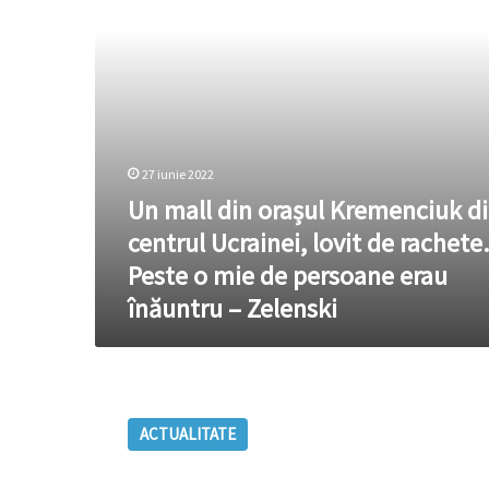
centrul
Ucrainei,
lovit
de
rachete.
Peste
o
mie
27 iunie 2022
de
Un mall din orașul Kremenciuk d
persoane
erau
centrul Ucrainei, lovit de rachete.
înăuntru
Peste o mie de persoane erau
–
Zelenski
înăuntru – Zelenski
Peste
6400
ACTUALITATE
de
mall-
uri