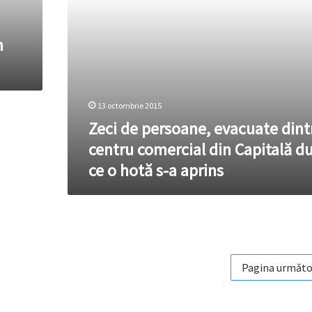
din
Capitală
după
n
ce
o
hotă
s-
a
13 octombrie 2015
aprins
Zeci de persoane, evacuate dint
centru comercial din Capitală d
ce o hotă s-a aprins
Pagina următo