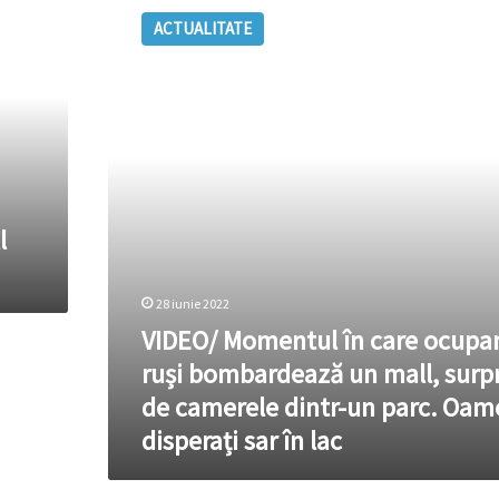
Momentul
ACTUALITATE
în
care
ocupanții
ruși
bombardează
un
mall,
surprins
de
l
camerele
dintr-
un
28 iunie 2022
parc.
VIDEO/ Momentul în care ocupan
Oameni
disperați
ruși bombardează un mall, surp
sar
de camerele dintr-un parc. Oam
în
lac
disperați sar în lac