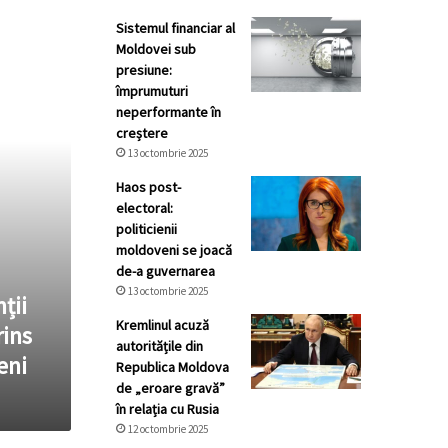
Sistemul financiar al
Moldovei sub
presiune:
împrumuturi
neperformante în
creștere
13 octombrie 2025
Haos post-
electoral:
politicienii
moldoveni se joacă
de-a guvernarea
13 octombrie 2025
ții
Kremlinul acuză
rins
autoritățile din
eni
Republica Moldova
de „eroare gravă”
în relația cu Rusia
12 octombrie 2025