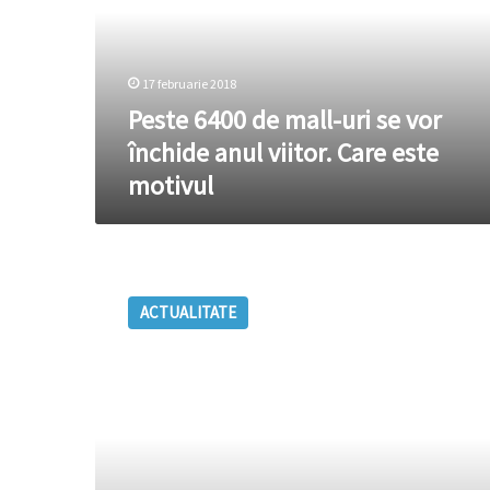
se
vor
închide
17 februarie 2018
anul
viitor.
Peste 6400 de mall-uri se vor
Care
închide anul viitor. Care este
este
motivul
motivul
Cel
puțin
ACTUALITATE
37
de
morţi
în
Filipine
în
urma
unui