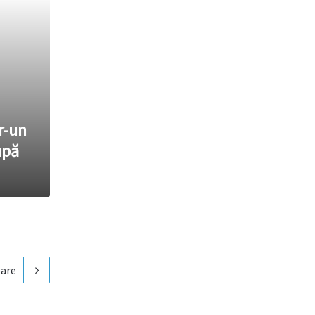
r-un
upă
are