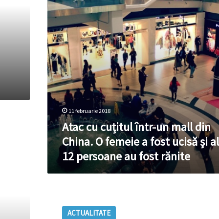
mall
a
din
zeci
China.
de
O
persoane
femeie
a
fost
ucisă
şi
alte
12
11 februarie 2018
persoane
Atac cu cuțitul într-un mall din
au
China. O femeie a fost ucisă şi a
fost
rănite
12 persoane au fost rănite
Sute
de
ACTUALITATE
persoane,