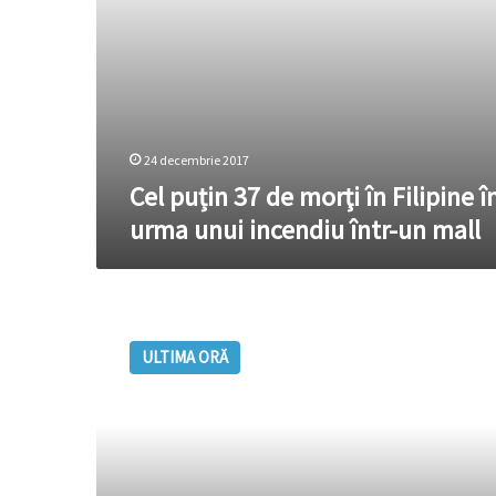
incendiu
într-
un
mall
24 decembrie 2017
Cel puțin 37 de morţi în Filipine î
urma unui incendiu într-un mall
UPDATE:
Explozie
ULTIMA ORĂ
într-
un
mall
din
Focşani,
un