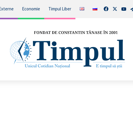
Facebook
X
You
Externe
Economie
Timpul Liber
VIDEO/