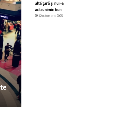
altă țară și nu i-a
adus nimic bun
12 octombrie 2025
lte