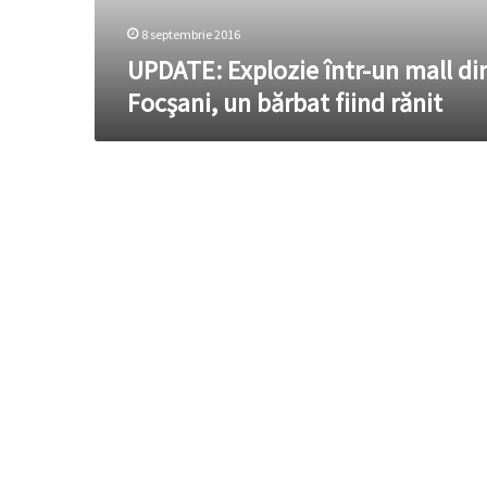
bărbat
fiind
8 septembrie 2016
rănit
UPDATE: Explozie într-un mall di
Focşani, un bărbat fiind rănit