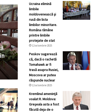
Ucraina elimină
limbile
moldovenească și
rusă din lista
limbilor minoritare.
Româna rămâne
printre limbile
protejate de stat
12 octombrie 2025
lă
Peskov sugerează
in
că, dacă o rachetă
Tomahawk ar fi
trasă asupra Rusiei,
Moscova ar putea
răspunde nuclear
12 octombrie 2025
Kremlinul ameninţă
voalat R. Moldova:
Greșeala asta a fost
făcută deja de o