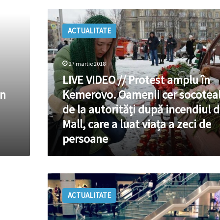
LIVE
VIDEO
ACTUALITATE
//
Protest
amplu
în
27 martie 2018
Kemerovo.
LIVE VIDEO // Protest amplu în
Oamenii
in
Kemerovo. Oamenii cer socotea
cer
socoteală
de la autorități după incendiul d
de
Mall, care a luat viața a zeci de
la
persoane
autorități
după
incendiul
din
Atac
Mall,
cu
care
ACTUALITATE
cuțitul
a
într-
luat
un
viața