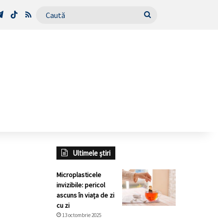
Tube
Telegram
TikTok
RSS
Caută
Ultimele știri
Microplasticele
invizibile: pericol
ascuns în viața de zi
cu zi
13 octombrie 2025