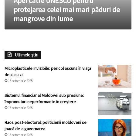
Apel către UNESCO pentru
mangrove
protejarea celei mai mari păduri de
din
mangrove din lume
lume
Ultimele știri
Microplasticele invizibile: pericol ascuns în viața
de zi cu zi
13 octombrie 2025
Sistemul financiar al Moldovei sub presiune:
împrumuturi neperformante în creștere
13 octombrie 2025
Haos post-electoral: politicienii moldoveni se
joacă de-a guvernarea
13 octombrie 2025