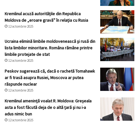
Kremlinul acuză autoritățile din Republica
Moldova de „eroare gravă” în relația cu Rusia
12 octombrie 2025
Ucraina elimină limbile moldovenească și rusă din
lista limbilor minoritare. Româna rămâne printre
limbile protejate de stat
12 octombrie 2025
Peskov sugerează că, dacă o rachetă Tomahawk
ar fi trasă asupra Rusiei, Moscova ar putea
răspunde nuclear
12 octombrie 2025
Kremlinul ameninţă voalat R. Moldova: Greșeala
asta a fost făcută deja de o altă țară și nu i-a
adus nimic bun
12 octombrie 2025