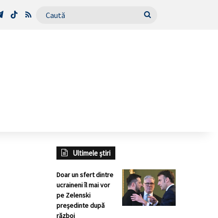
Tube
Telegram
TikTok
RSS
Caută
Ultimele știri
Doar un sfert dintre
ucraineni îl mai vor
pe Zelenski
președinte după
război