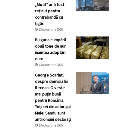
„Motif” ar fi fost
reținut pentru
contrabandă cu
țigări
13 octombrie 2025
Bulgaria cumpără
două tone de aur
înaintea adoptării
euro
13 octombrie 2025
George Scarlat,
despre demisia lui
Recean: O veste
mai puțin bună
pentru România.
Toți cei din anturajul
Maiei Sandu sunt
antiromâni declarați
13 octombrie 2025