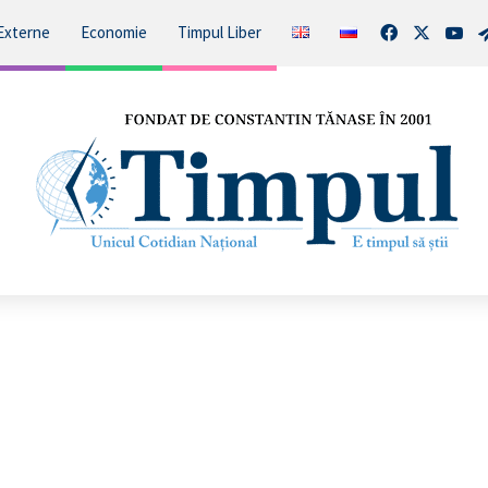
Facebook
X
You
Externe
Economie
Timpul Liber
4