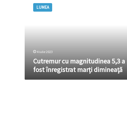
cu
LUMEA
magnitudinea
5,3
a
fost
înregistrat
marți
dimineață
4 iulie 2023
Cutremur cu magnitudinea 5,3 a
fost înregistrat marți dimineață