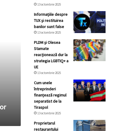
13 octombrie 2025
Informațiile despre
TUX și restituirea
banilor sunt false
13 octombrie 2025
PLDM și Olesea
Stamate
reacționează dur la
strategia LGBTIQ+ a
UE
13 octombrie 2025
Cum unele
întreprinderi
finanțează regimul
separatist de la
or
Tiraspol
13 octombrie 2025
Proprietarul
restaurantului