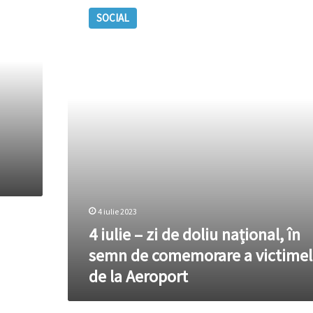
iulie
SOCIAL
–
zi
de
doliu
național,
în
semn
de
comemorare
a
victimelor
de
la
Aeroport
4 iulie 2023
4 iulie – zi de doliu național, în
semn de comemorare a victimel
de la Aeroport