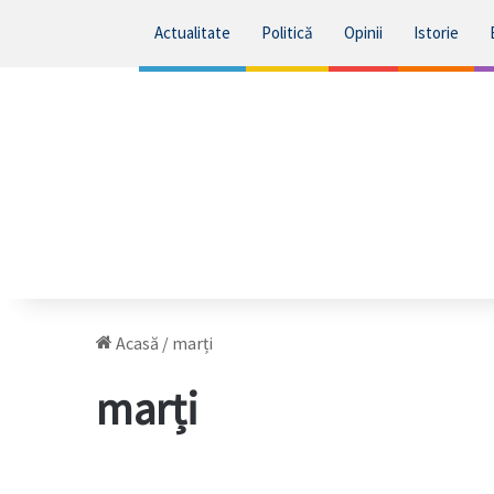
Actualitate
Politică
Opinii
Istorie
Acasă
/
marți
marți
Cutremur