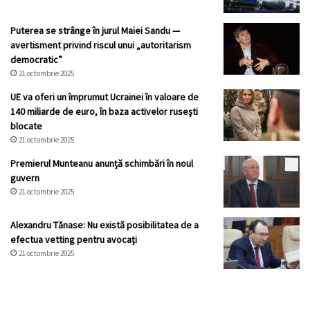
Puterea se strânge în jurul Maiei Sandu —
avertisment privind riscul unui „autoritarism
democratic”
21 octombrie 2025
UE va oferi un împrumut Ucrainei în valoare de
140 miliarde de euro, în baza activelor ruseşti
blocate
21 octombrie 2025
Premierul Munteanu anunță schimbări în noul
guvern
21 octombrie 2025
Alexandru Tănase: Nu există posibilitatea de a
efectua vetting pentru avocați
21 octombrie 2025