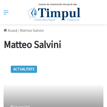
Meniu
Acasă
/
Matteo Salvini
Matteo Salvini
În
Europa,
ACTUALITATE
(re)începe
bătălia
pentru
controlul
purităţii
rasei
19 iunie 2018