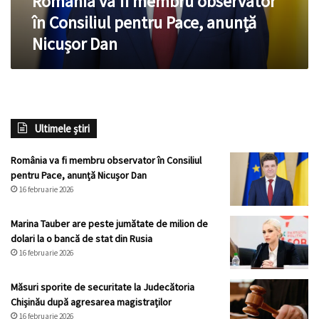
România va fi membru observator
Nicușor
în Consiliul pentru Pace, anunță
Dan
Nicușor Dan
Ultimele știri
România va fi membru observator în Consiliul
pentru Pace, anunță Nicușor Dan
16 februarie 2026
Marina Tauber are peste jumătate de milion de
dolari la o bancă de stat din Rusia
16 februarie 2026
Măsuri sporite de securitate la Judecătoria
Chișinău după agresarea magistraților
16 februarie 2026