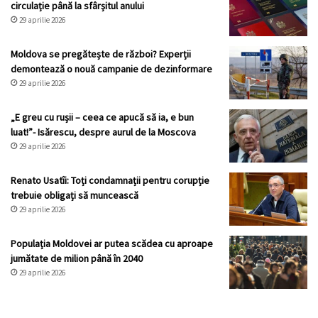
circulație până la sfârșitul anului
29 aprilie 2026
Moldova se pregătește de război? Experții
demontează o nouă campanie de dezinformare
29 aprilie 2026
„E greu cu rușii – ceea ce apucă să ia, e bun
luat!”- Isărescu, despre aurul de la Moscova
29 aprilie 2026
Renato Usatîi: Toți condamnații pentru corupție
trebuie obligați să muncească
29 aprilie 2026
Populația Moldovei ar putea scădea cu aproape
jumătate de milion până în 2040
29 aprilie 2026