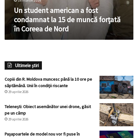
16 martie 2016
Un student american a fost
condamnat la 15 de muncă forțată
în Coreea de Nord
Ultimele știri
Copiii din R. Moldova muncesc până la 10 ore pe
săptămână. Unii în condiții riscante
29 aprilie 2026
Telenești: Obiect asemănător unei drone, găsit
pe un câmp
29 aprilie 2026
Pașapoartele de model nou vor fi puse în