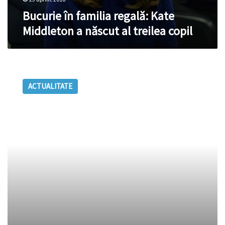
copil
Bucurie în familia regală: Kate
Middleton a născut al treilea copil
O
femeie
ACTUALITATE
din
Sibiu
a
născut
în
maşină,
în
drum
spre
maternitate