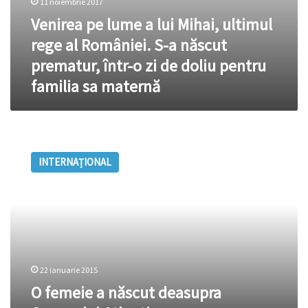
11 noiembrie 2017
într-
Venirea pe lume a lui Mihai, ultimul
o
zi
rege al României. S-a născut
de
prematur, într-o zi de doliu pentru
doliu
pentru
familia sa maternă
familia
sa
maternă
O
femeie
INTERNAȚIONAL
a
născut
deasupra
Oceanului
Atlantic
22 ianuarie 2015
O femeie a născut deasupra