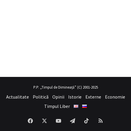
a
mobil porno
hayalini kurduğu seksi kadının üvey annesi gibi
sex hi
P.P. „Timpul de Dimineață” (C) 2001-2025
Actualitate
Politică
Opinii
Istorie
Externe
Economie
Timpul Liber
Facebook
X
YouTube
Telegram
TikTok
RSS