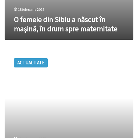
18 februarie 2018
O femeie din Sibiu a născut în
maşină, în drum spre maternitate
Venirea
pe
ACTUALITATE
lume
a
lui
Mihai,
ultimul
rege
al
României.
S-
a
născut
prematur,