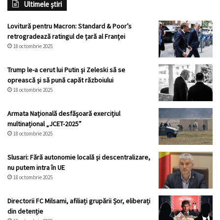
Ultimele știri
Lovitură pentru Macron: Standard & Poor’s
retrogradează ratingul de țară al Franței
18 octombrie 2025
Trump le-a cerut lui Putin și Zeleski să se
oprească și să pună capăt războiului
18 octombrie 2025
Armata Națională desfășoară exercițiul
multinațional „JCET-2025”
18 octombrie 2025
Slusari: Fără autonomie locală și descentralizare,
nu putem intra în UE
18 octombrie 2025
Directorii FC Milsami, afiliați grupării Șor, eliberați
din detenție