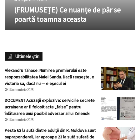
(FRUMUSEȚE) Ce nuanțe de păr se
poartă toamna aceasta
Ultimele știri
Alexandru Tănase: Numirea premierului este
responsabilitatea Maiei Sandu. Dacă reușește, e
victoria sa, dacă nu — e eșecul ei
16 octombrie 2025
DOCUMENT Acuzații explozive: serviciile secrete
ucrainene ar fi folosit acte „false” pentru
înlăturarea unui posibil adversar al lui Zelenski
16 octombrie 2025
Peste 63 la sută dintre adulții din R. Moldova sunt
supraponderali, iar aproape 23 la sută suferă de