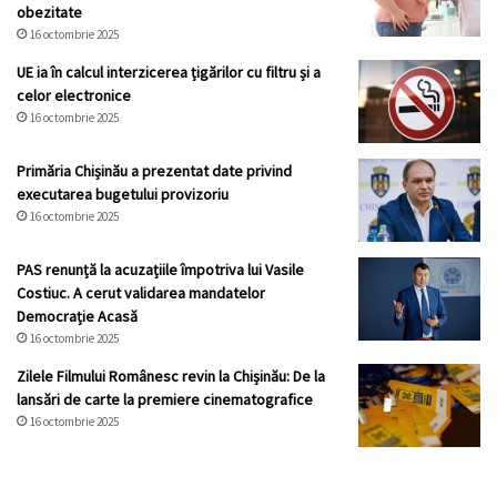
obezitate
16 octombrie 2025
UE ia în calcul interzicerea țigărilor cu filtru și a
celor electronice
16 octombrie 2025
Primăria Chișinău a prezentat date privind
executarea bugetului provizoriu
16 octombrie 2025
PAS renunță la acuzațiile împotriva lui Vasile
Costiuc. A cerut validarea mandatelor
Democrație Acasă
16 octombrie 2025
Zilele Filmului Românesc revin la Chișinău: De la
lansări de carte la premiere cinematografice
16 octombrie 2025