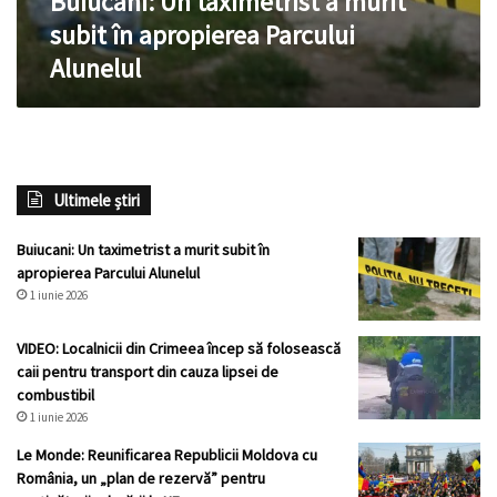
Buiucani: Un taximetrist a murit
subit în apropierea Parcului
Alunelul
Ultimele știri
Buiucani: Un taximetrist a murit subit în
apropierea Parcului Alunelul
1 iunie 2026
VIDEO: Localnicii din Crimeea încep să folosească
caii pentru transport din cauza lipsei de
combustibil
1 iunie 2026
Le Monde: Reunificarea Republicii Moldova cu
România, un „plan de rezervă” pentru