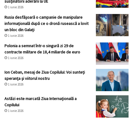
susținătorii aderării la UE
1 iunie 2026
Rusia desfășoară o campanie de manipulare
informațională după ce o dronă rusească a lovit
un bloc din Galaţi
1 iunie 2026
Polonia a semnat într-o singură zi 29 de
contracte militare de 18,4 miliarde de euro
1 iunie 2026
Ion Ceban, mesaj de Ziua Copilului: Voi sunteți
speranța și viitorul nostru
1 iunie 2026
Astăzi este marcată Ziua Internațională a
Copilului
1 iunie 2026