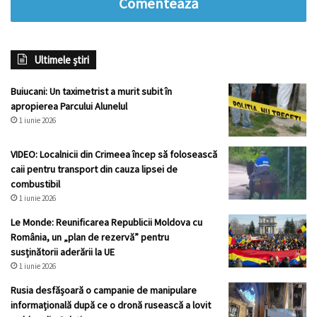
Comentează
Ultimele știri
Buiucani: Un taximetrist a murit subit în
apropierea Parcului Alunelul
1 iunie 2026
VIDEO: Localnicii din Crimeea încep să folosească
caii pentru transport din cauza lipsei de
combustibil
1 iunie 2026
Le Monde: Reunificarea Republicii Moldova cu
România, un „plan de rezervă” pentru
susținătorii aderării la UE
1 iunie 2026
Rusia desfășoară o campanie de manipulare
informațională după ce o dronă rusească a lovit