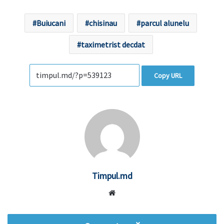
Buiucani
chisinau
parcul alunelu
taximetrist decdat
Copy URL
Timpul.md
Website