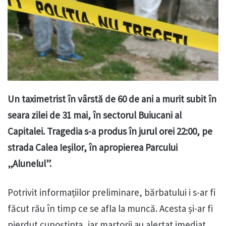
Un taximetrist în vârstă de 60 de ani a murit subit în
seara zilei de 31 mai, în sectorul Buiucani al
Capitalei. Tragedia s-a produs în jurul orei 22:00, pe
strada Calea Ieșilor, în apropierea Parcului
„Alunelul”.
Potrivit informațiilor preliminare, bărbatului i s-ar fi
făcut rău în timp ce se afla la muncă. Acesta și-ar fi
pierdut cunoștința, iar martorii au alertat imediat