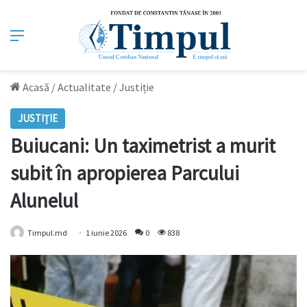
Meniu
Acasă
/
Actualitate
/
Justiție
JUSTIȚIE
Buiucani: Un taximetrist a murit
subit în apropierea Parcului
Alunelul
Timpul.md
1 iunie 2026
0
838