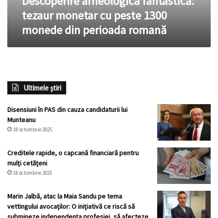
Descoperire arheologică fantastică:
perioada
tezaur monetar cu peste 1300
romană
monede din perioada romană
Ultimele știri
Disensiuni în PAS din cauza candidaturii lui
Munteanu
18 octombrie 2025
Creditele rapide, o capcană financiară pentru
mulți cetățeni
18 octombrie 2025
Marin Jalbă, atac la Maia Sandu pe tema
vettingului avocaților: O inițiativă ce riscă să
submineze independența profesiei, să afecteze