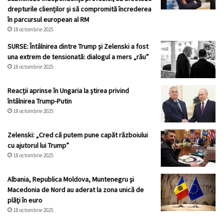
drepturile clienților și să compromită încrederea
în parcursul european al RM
18 octombrie 2025
SURSE: Întâlnirea dintre Trump și Zelenski a fost
una extrem de tensionată: dialogul a mers „rău”
18 octombrie 2025
Reacții aprinse în Ungaria la știrea privind
întâlnirea Trump-Putin
18 octombrie 2025
Zelenski: „Cred că putem pune capăt războiului
cu ajutorul lui Trump”
18 octombrie 2025
Albania, Republica Moldova, Muntenegru şi
Macedonia de Nord au aderat la zona unică de
plăţi în euro
18 octombrie 2025