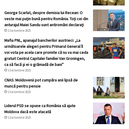
George Scarlat, despre demisia lui Recean: O
veste mai puțin bună pentru România. Toți cei din
anturajul Maiei Sandu sunt antiromâni declarați
13 octombrie 2025
Mafia PNL, apanajul bancherilor austrieci: „La
următoarele alegeri pentru Primarul General îl
voi vota pe acela care promite că nu va mai ceda
gratuit Centrul Capitalei familiei Van Groningen,
ca să facă și ei o grămadă de bani”
13 octombrie 2025
CNAS: Moldovenii pot cumpăra anii lipsă de
muncă pentru pensie
13 octombrie 2025
Liderul PSD se opune ca România să ajute
Moldova dacă este atacată
13 octombrie 2025