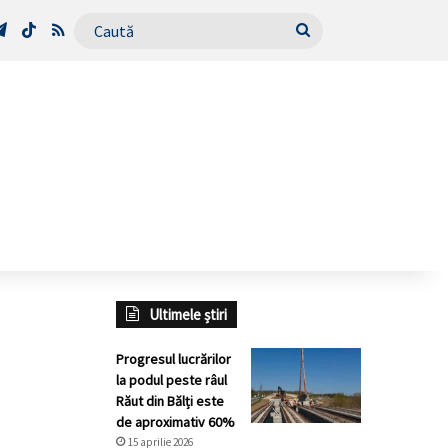
Tube
Telegram
TikTok
RSS
Caută
Ultimele știri
Progresul lucrărilor
la podul peste râul
Răut din Bălți este
de aproximativ 60%
15 aprilie 2026