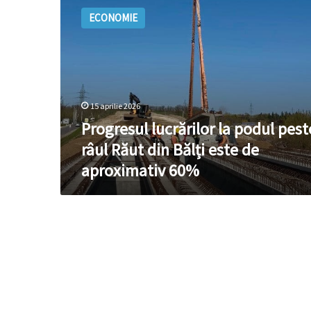
lucrărilor
ECONOMIE
la
podul
peste
râul
Răut
din
15 aprilie 2026
Bălți
este
Progresul lucrărilor la podul pest
de
râul Răut din Bălți este de
aproximativ
aproximativ 60%
60%