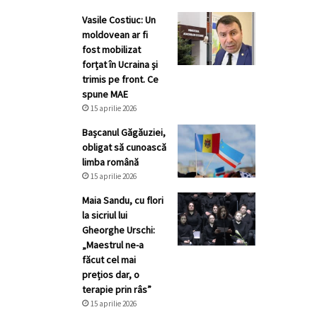
Vasile Costiuc: Un
moldovean ar fi
fost mobilizat
forțat în Ucraina și
trimis pe front. Ce
spune MAE
15 aprilie 2026
Bașcanul Găgăuziei,
obligat să cunoască
limba română
15 aprilie 2026
Maia Sandu, cu flori
la sicriul lui
Gheorghe Urschi:
„Maestrul ne-a
făcut cel mai
prețios dar, o
terapie prin râs”
15 aprilie 2026