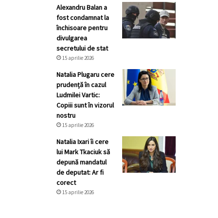
Alexandru Balan a
fost condamnat la
închisoare pentru
divulgarea
secretului de stat
15 aprilie 2026
Natalia Plugaru cere
prudență în cazul
Ludmilei Vartic:
Copiii sunt în vizorul
nostru
15 aprilie 2026
Natalia Ixari îi cere
lui Mark Tkaciuk să
depună mandatul
de deputat: Ar fi
corect
15 aprilie 2026