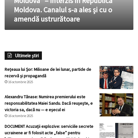
Moldova” – interzis în Republica
Republica
Moldova. Canalul s-a ales și cu o
Moldova.
amendă ustrurătoare
Canalul
s-
a
ales
și
cu
Ultimele știri
o
amendă
ustrurătoare
Rețeaua lui Șor: Milioane de lei lunar, partide de
rezervă și propagandă
16 octombrie 2025
Alexandru Tănase: Numirea premierului este
responsabilitatea Maiei Sandu. Dacă reușește, e
victoria sa, dacă nu — e eșecul ei
16 octombrie 2025
DOCUMENT Acuzații explozive: serviciile secrete
ucrainene ar fi folosit acte „false” pentru