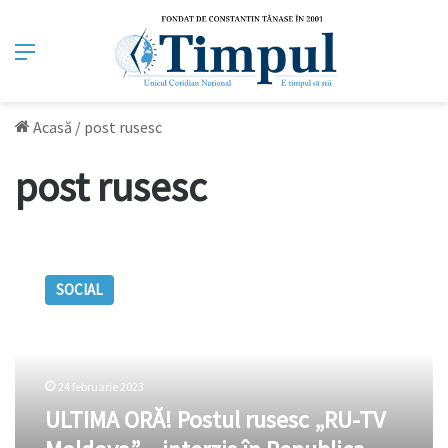
Meniu
Acasă
/
post rusesc
post rusesc
ULTIMA
ORĂ!
SOCIAL
Postul
rusesc
„RU-
TV
Moldova”
24 februarie 2023
–
ULTIMA ORĂ! Postul rusesc „RU-TV
interzis
în