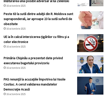
înlăturarea unui posibil adversar al lui Zelenski
16 octombrie 2025
Peste 63 la sută dintre adulții din R. Moldova sunt
supraponderali, iar aproape 23 la sută suferă de
obezitate
16 octombrie 2025
UE ia în calcul interzicerea țigărilor cu filtru și a
celor electronice
16 octombrie 2025
Primăria Chișinău a prezentat date privind
executarea bugetului provizoriu
16 octombrie 2025
PAS renunță la acuzațiile împotriva lui Vasile
Costiuc. A cerut validarea mandatelor
Democrație Acasă
16 octombrie 2025