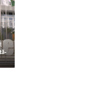
l
tă-