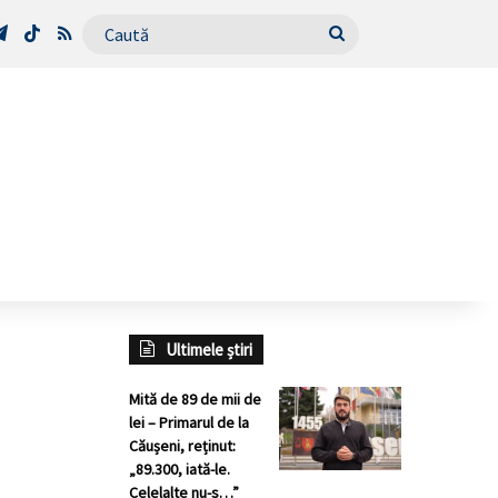
Tube
Telegram
TikTok
RSS
Caută
Ultimele știri
Mită de 89 de mii de
lei – Primarul de la
Căușeni, reținut:
„89.300, iată-le.
Celelalte nu-s…”