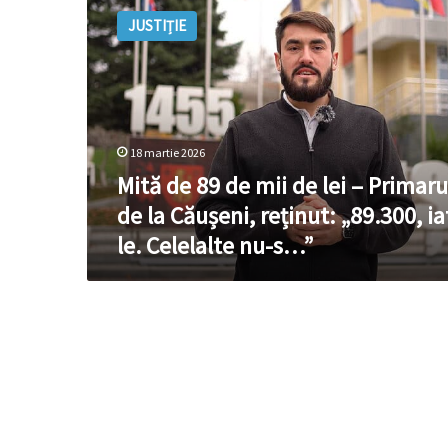
de
JUSTIȚIE
89
de
mii
de
lei
–
18 martie 2026
Primarul
de
Mită de 89 de mii de lei – Primaru
la
de la Căușeni, reținut: „89.300, ia
Căușeni,
le. Celelalte nu-s…”
reținut:
„89.300,
iată-
le.
Celelalte
nu-
s…”