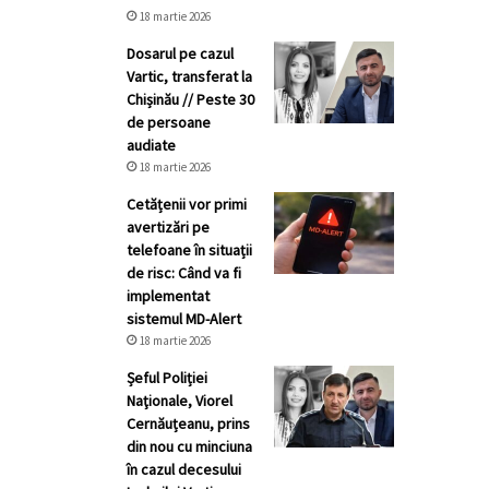
18 martie 2026
Dosarul pe cazul
Vartic, transferat la
Chișinău // Peste 30
de persoane
audiate
18 martie 2026
Cetățenii vor primi
avertizări pe
telefoane în situații
de risc: Când va fi
implementat
sistemul MD-Alert
18 martie 2026
Șeful Poliției
Naţionale, Viorel
Cernăuțeanu, prins
din nou cu minciuna
în cazul decesului