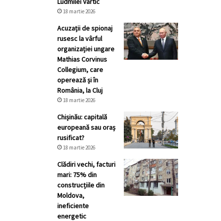
Ludmilei Vartic
18 martie 2026
Acuzații de spionaj
rusesc la vârful
organizației ungare
Mathias Corvinus
Collegium, care
operează și în
România, la Cluj
18 martie 2026
Chișinău: capitală
europeană sau oraș
rusificat?
18 martie 2026
Clădiri vechi, facturi
mari: 75% din
construcțiile din
Moldova,
ineficiente
energetic