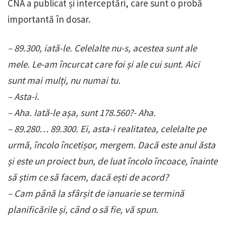
CNA a publicat și interceptări, care sunt o probă
importantă în dosar.
– 89.300, iată-le. Celelalte nu-s, acestea sunt ale
mele. Le-am încurcat care foi și ale cui sunt. Aici
sunt mai mulți, nu numai tu.
– Asta-i.
– Aha. Iată-le așa, sunt 178.560?- Aha.
– 89.280… 89.300. Ei, asta-i realitatea, celelalte pe
urmă, încolo încetișor, mergem. Dacă este anul ăsta
și este un proiect bun, de luat încolo încoace, înainte
să știm ce să facem, dacă ești de acord?
– Cam până la sfârșit de ianuarie se termină
planificările și, când o să fie, vă spun.