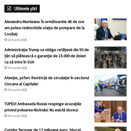
Ultimele știri
Alexandru Munteanu: În următoarele 48 de ore
am putea redeschide stația de pompare de la
Cosăuți
18 martie 2026
Administrația Trump va obliga cetățenii din 50 de
țări să plătească o garanție de 15.000 de dolari
ca să intre în SUA
18 martie 2026
Atenție, șoferi: Restricții de circulație în sectorul
Ciocana al Capitalei
18 martie 2026
TUPEU! Ambasada Rusiei respinge acuzațiile
privind poluarea Nistrului: Nu există dovezi
18 martie 2026
Coridor feroviar de 12 milioane euro, blocat.