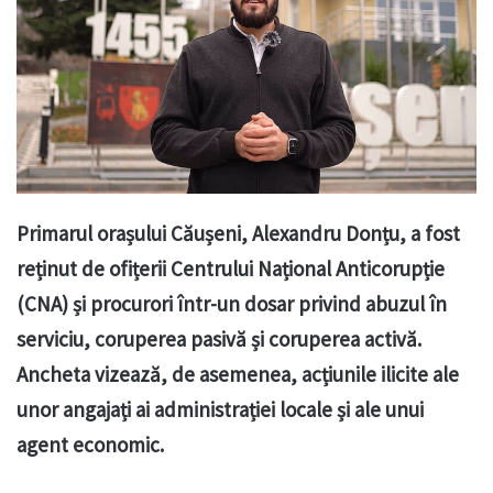
Primarul orașului Căușeni, Alexandru Donțu, a fost
reținut de ofițerii Centrului Național Anticorupție
(CNA) și procurori într-un dosar privind abuzul în
serviciu, coruperea pasivă și coruperea activă.
Ancheta vizează, de asemenea, acțiunile ilicite ale
unor angajați ai administrației locale și ale unui
agent economic.