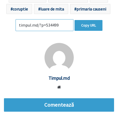
coruptie
luare de mita
primaria causeni
Copy URL
Timpul.md
Website
Comentează