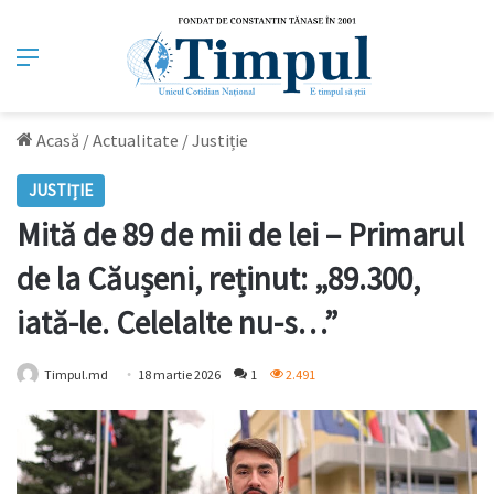
Meniu
Acasă
/
Actualitate
/
Justiție
JUSTIȚIE
Mită de 89 de mii de lei – Primarul
de la Căușeni, reținut: „89.300,
iată-le. Celelalte nu-s…”
Timpul.md
18 martie 2026
1
2.491