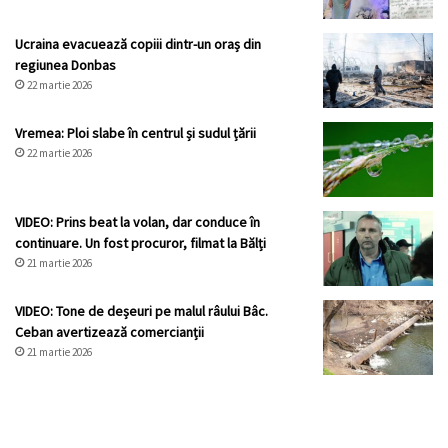
Ucraina evacuează copiii dintr-un oraș din
regiunea Donbas
22 martie 2026
Vremea: Ploi slabe în centrul și sudul țării
22 martie 2026
VIDEO: Prins beat la volan, dar conduce în
continuare. Un fost procuror, filmat la Bălți
21 martie 2026
VIDEO: Tone de deșeuri pe malul râului Bâc.
Ceban avertizează comercianții
21 martie 2026