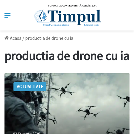
Meniu
Acasă
/
productia de drone cu ia
productia de drone cu ia
România
ar
ACTUALITATE
putea
începe
producția
de
drone
militare
cu
AI
22 martie 2026