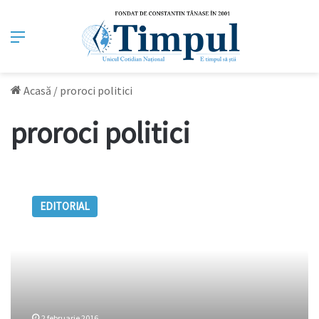
Meniu
Acasă
/
proroci politici
proroci politici
Asta
e
EDITORIAL
șansa
noastră
de
a
face
lucrurile
altfel!
2 februarie 2016