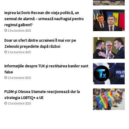
Ieșirea lui Dorin Recean din viața politică, un
semnal de alarmă – urmează naufragiul pentru
regimul galben!?
13 octombrie 2025
Doar un sfert dintre ucraineni îl mai vor pe
Zelenski președinte după război
13 octombrie 2025
Informațiile despre TUX și restituirea banilor sunt
false
13 octombrie 2025
PLDM și Olesea Stamate reacționează dur la
strategia LGBTIQ+ a UE
13 octombrie 2025