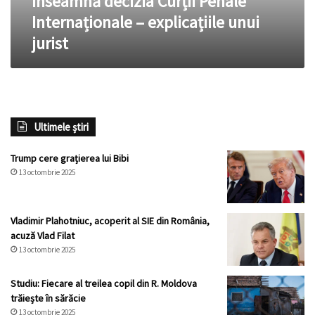
înseamnă decizia Curții Penale
Internaționale
Internaționale – explicațiile unui
–
jurist
explicațiile
unui
jurist
Ultimele știri
Trump cere grațierea lui Bibi
13 octombrie 2025
Vladimir Plahotniuc, acoperit al SIE din România,
acuză Vlad Filat
13 octombrie 2025
Studiu: Fiecare al treilea copil din R. Moldova
trăiește în sărăcie
13 octombrie 2025