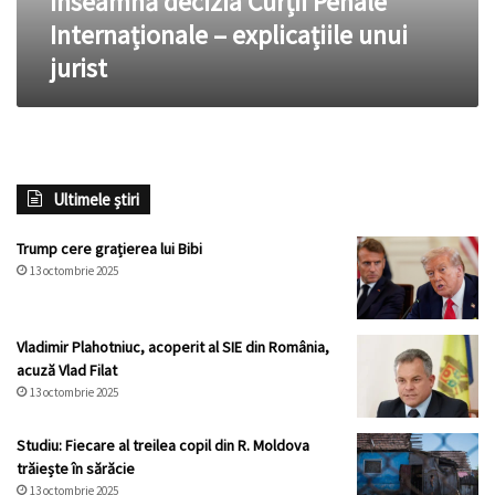
înseamnă decizia Curții Penale
Internaționale
Internaționale – explicațiile unui
–
jurist
explicațiile
unui
jurist
Ultimele știri
Trump cere grațierea lui Bibi
13 octombrie 2025
Vladimir Plahotniuc, acoperit al SIE din România,
acuză Vlad Filat
13 octombrie 2025
Studiu: Fiecare al treilea copil din R. Moldova
trăiește în sărăcie
13 octombrie 2025