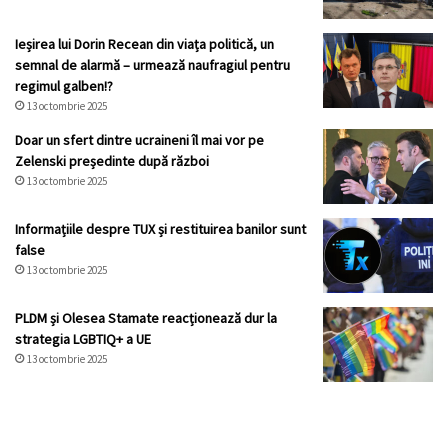
Ieșirea lui Dorin Recean din viața politică, un
semnal de alarmă – urmează naufragiul pentru
regimul galben!?
13 octombrie 2025
Doar un sfert dintre ucraineni îl mai vor pe
Zelenski președinte după război
13 octombrie 2025
Informațiile despre TUX și restituirea banilor sunt
false
13 octombrie 2025
PLDM și Olesea Stamate reacționează dur la
strategia LGBTIQ+ a UE
13 octombrie 2025