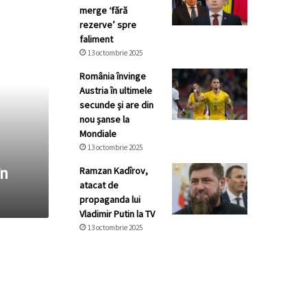
merge ‘fără
rezerve’ spre
faliment
13 octombrie 2025
România învinge
Austria în ultimele
secunde și are din
nou șanse la
Mondiale
13 octombrie 2025
în
Ramzan Kadîrov,
atacat de
propaganda lui
Vladimir Putin la TV
13 octombrie 2025