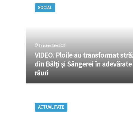
Ploile
SOCIAL
au
transformat
străzile
din
Bălți
și
1 septembrie 2023
Sângerei
în
VIDEO. Ploile au transformat stră
adevărate
din Bălți și Sângerei în adevărate
râuri
râuri
Meteorologii
au
ACTUALITATE
prelungit
avertizarea
hidrologică
în