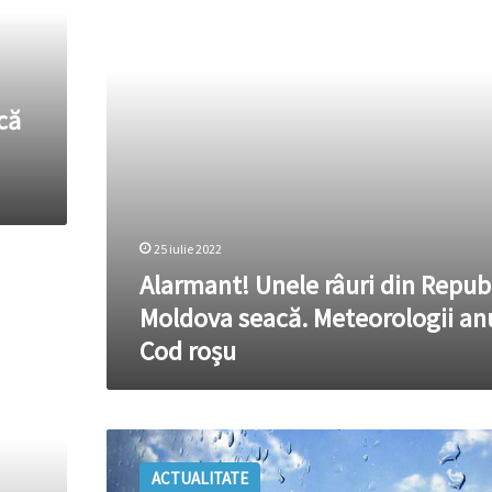
Moldova
seacă.
Meteorologii
anunță
Cod
că
roșu
25 iulie 2022
Alarmant! Unele râuri din Repub
Moldova seacă. Meteorologii an
Cod roșu
Precipitaţiile
recente
ACTUALITATE
nu