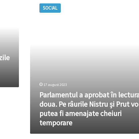
a
SOCIAL
aprobat
în
lectura
a
doua.
Pe
râurile
Nistru
zile
și
Prut
vor
putea
17 august 2023
fi
Parlamentul a aprobat în lectura
amenajate
cheiuri
doua. Pe râurile Nistru și Prut vo
temporare
putea fi amenajate cheiuri
temporare