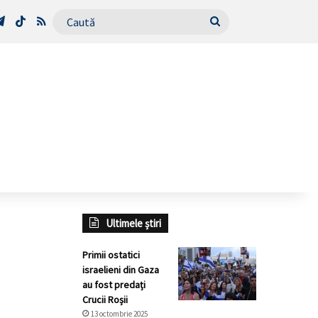
Tube
Telegram
TikTok
RSS
Caută
Ultimele știri
Primii ostatici
israelieni din Gaza
au fost predați
Crucii Roșii
13 octombrie 2025