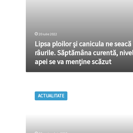
apei
se
va
menține
scăzut
20 iulie 2022
Lipsa ploilor și canicula ne seacă
râurile. Săptămâna curentă, nive
apei se va menține scăzut
Meteorologii
au
ACTUALITATE
emis
cod
galben
și
portocaliu
de