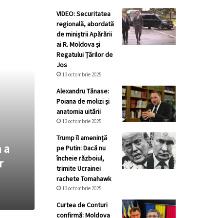
VIDEO: Securitatea
regională, abordată
de miniștrii Apărării
ai R. Moldova și
Regatului Țărilor de
Jos
13 octombrie 2025
Alexandru Tănase:
Poiana de molizi și
anatomia uitării
13 octombrie 2025
Trump îl amenință
 a
pe Putin: Dacă nu
încheie războiul,
r
trimite Ucrainei
rachete Tomahawk
13 octombrie 2025
Curtea de Conturi
confirmă: Moldova