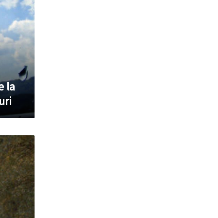
e la
uri