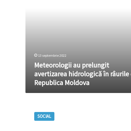
râurile
din
Republica
Moldova
13 septembrie 2022
Meteorologii au prelungit
avertizarea hidrologică în râurile
Republica Moldova
ALARMANT!
Râurile
SOCIAL
Moldovei
seacă
tot