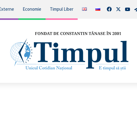
Facebook
X
You
Externe
Economie
Timpul Liber
Parlamentul