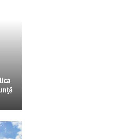
lica
unță