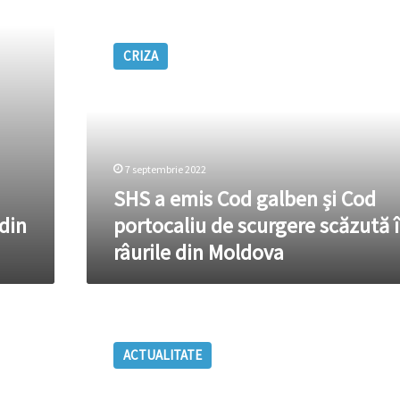
SHS
a
CRIZA
emis
Cod
galben
și
Cod
portocaliu
7 septembrie 2022
de
scurgere
SHS a emis Cod galben și Cod
scăzută
 din
portocaliu de scurgere scăzută 
în
râurile din Moldova
râurile
din
Moldova
Alarmant!
Unele
ACTUALITATE
râuri
din
Republica