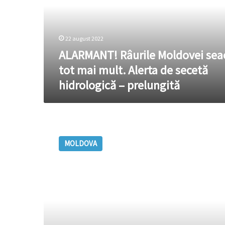
mai
mult.
Alerta
22 august 2022
de
secetă
ALARMANT! Râurile Moldovei sea
hidrologică
tot mai mult. Alerta de secetă
–
hidrologică – prelungită
prelungită
Lipsa
ploilor
MOLDOVA
și
canicula
ne
seacă
râurile.
Săptămâna
curentă,
nivelul