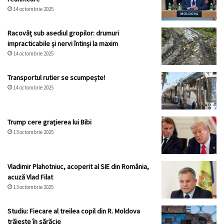
14 octombrie 2025
Racovăț sub asediul gropilor: drumuri
impracticabile și nervi întinși la maxim
14 octombrie 2025
Transportul rutier se scumpește!
14 octombrie 2025
Trump cere grațierea lui Bibi
13 octombrie 2025
Vladimir Plahotniuc, acoperit al SIE din România,
acuză Vlad Filat
13 octombrie 2025
Studiu: Fiecare al treilea copil din R. Moldova
trăiește în sărăcie