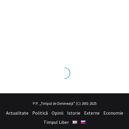
ks tecrübesinin ve üst
sex izle
seviye olduğu dışarıdan bakıldığında
P.P. „Timpul de Dimineață” (C) 2001-2025
Actualitate
Politică
Opinii
Istorie
Externe
Economie
Timpul Liber