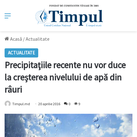
Meniu
Acasă
/
Actualitate
ACTUALITATE
Precipitaţiile recente nu vor duce
la creșterea nivelului de apă din
râuri
Timpul.md
20 aprilie 2016
0
9