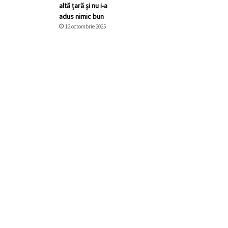
altă țară și nu i-a
adus nimic bun
12 octombrie 2025