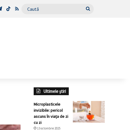
Tube
Telegram
TikTok
RSS
Caută
Ultimele știri
Microplasticele
invizibile: pericol
ascuns în viața de zi
cu zi
13 octombrie 2025