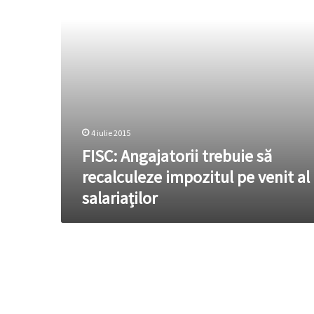
pe
venit
al
salariaților
4 iulie 2015
FISC: Angajatorii trebuie să
recalculeze impozitul pe venit al
salariaților