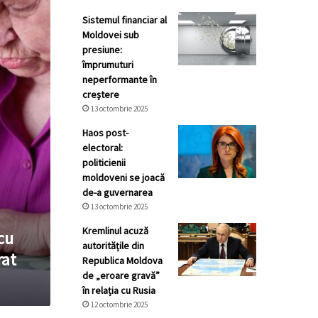
Sistemul financiar al
Moldovei sub
presiune:
împrumuturi
neperformante în
creștere
13 octombrie 2025
Haos post-
electoral:
politicienii
moldoveni se joacă
de-a guvernarea
13 octombrie 2025
Kremlinul acuză
cu
autoritățile din
rat
Republica Moldova
de „eroare gravă”
în relația cu Rusia
12 octombrie 2025