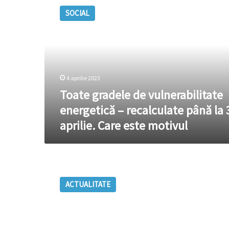
gradele
SOCIAL
de
vulnerabilitate
energetică
–
recalculate
până
4 aprilie 2023
la
30
Toate gradele de vulnerabilitate
aprilie.
energetică – recalculate până la 
Care
aprilie. Care este motivul
este
motivul
FISC:
Angajatorii
ACTUALITATE
trebuie
să
recalculeze
impozitul