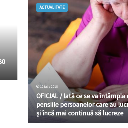
/
ACTUALITATE
Iată
ce
se
va
întâmpla
cu
pensiile
persoanelor
care
30
au
lucrat
și
încă
mai
12 iulie 2018
continuă
OFICIAL / Iată ce se va întâmpla 
să
pensiile persoanelor care au luc
lucreze
și încă mai continuă să lucreze