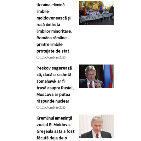
Ucraina elimină
limbile
moldovenească și
rusă din lista
limbilor minoritare.
Româna rămâne
printre limbile
protejate de stat
12 octombrie 2025
Peskov sugerează
că, dacă o rachetă
Tomahawk ar fi
trasă asupra Rusiei,
Moscova ar putea
răspunde nuclear
12 octombrie 2025
Kremlinul ameninţă
voalat R. Moldova:
Greșeala asta a fost
făcută deja de o