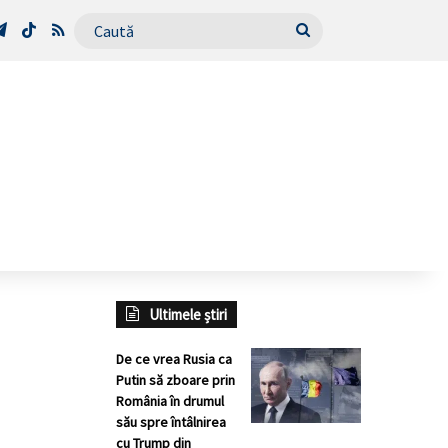
Tube
Telegram
TikTok
RSS
Caută
Ultimele știri
De ce vrea Rusia ca
Putin să zboare prin
România în drumul
său spre întâlnirea
cu Trump din