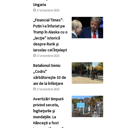
Ungaria
17 octombrie 2025
„Financial Times”:
Putin l-a înfuriat pe
Trump în Alaska cu o
„lecție” istorică
despre Rurik și
Iaroslav cel Înțelept
17 octombrie 2025
Batalionul Geniu
„Codru”
sărbătorește 33 de
ani de la înființare
17 octombrie 2025
Avertizări timpurii
privind seceta,
înghețurile și
inundațiile. La
Hâncești a fost