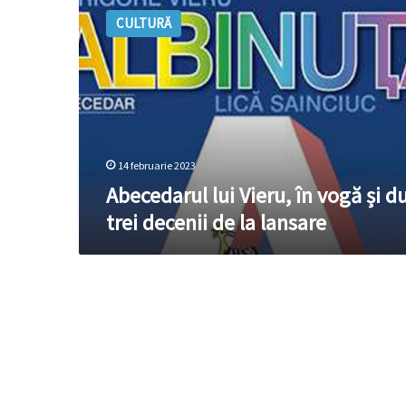
lui
CULTURĂ
Vieru,
în
vogă
și
după
trei
decenii
de
14 februarie 2023
la
Abecedarul lui Vieru, în vogă și d
lansare
trei decenii de la lansare