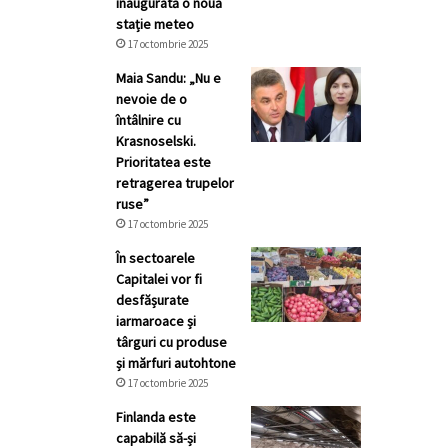
inaugurată o nouă
stație meteo
17 octombrie 2025
Maia Sandu: „Nu e
nevoie de o
întâlnire cu
Krasnoselski.
Prioritatea este
retragerea trupelor
ruse”
17 octombrie 2025
În sectoarele
Capitalei vor fi
desfășurate
iarmaroace și
târguri cu produse
și mărfuri autohtone
17 octombrie 2025
Finlanda este
capabilă să-și