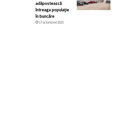
adăpostească
întreaga populație
în buncăre
17 octombrie 2025