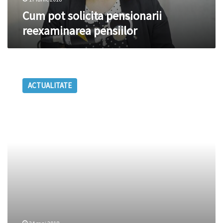
Cum pot solicita pensionarii
reexaminarea pensiilor
Se
cunosc
ACTUALITATE
categoriile
de
persoane
care
vor
avea
dreptul
la
reexaminarea
pensiei