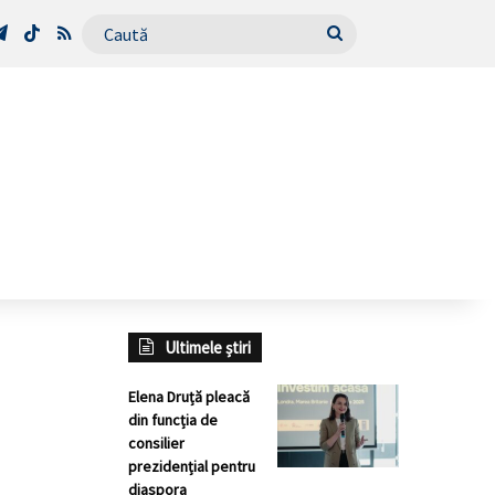
Tube
Telegram
TikTok
RSS
Caută
Ultimele știri
Elena Druță pleacă
din funcția de
consilier
prezidențial pentru
diaspora