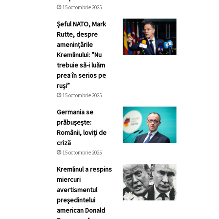
15 octombrie 2025
Șeful NATO, Mark
Rutte, despre
amenințările
Kremlinului: ”Nu
trebuie să-i luăm
prea în serios pe
ruși”
15 octombrie 2025
Germania se
prăbușește:
Românii, loviți de
criză
15 octombrie 2025
Kremlinul a respins
miercuri
avertismentul
preşedintelui
american Donald