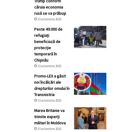
Trump conform
căruia economia
rusă se va prăbuşi
15 octombrie 2025
Peste 49.000 de
refugiați
beneficiază de
protecție
temporară în
Chișinău
15 octombrie 2025
Promo-LEX a găsit
noi încălcări ale
drepturilor omului în
Transnistria
15 octombrie 2025
Marea Britanie va
trimite experți
militari în Moldova
15 octombrie 2025