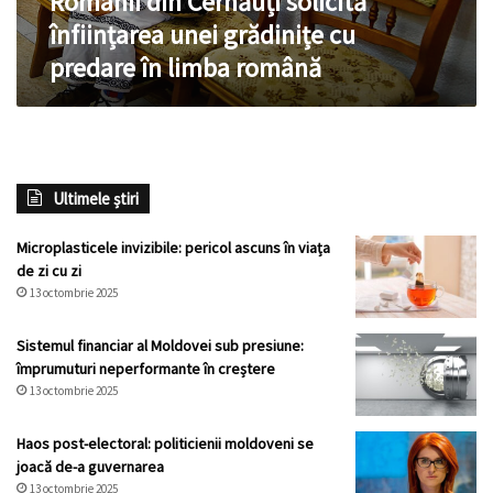
Românii din Cernăuți solicită
limba
înființarea unei grădinițe cu
română
predare în limba română
Ultimele știri
Microplasticele invizibile: pericol ascuns în viața
de zi cu zi
13 octombrie 2025
Sistemul financiar al Moldovei sub presiune:
împrumuturi neperformante în creștere
13 octombrie 2025
Haos post-electoral: politicienii moldoveni se
joacă de-a guvernarea
13 octombrie 2025