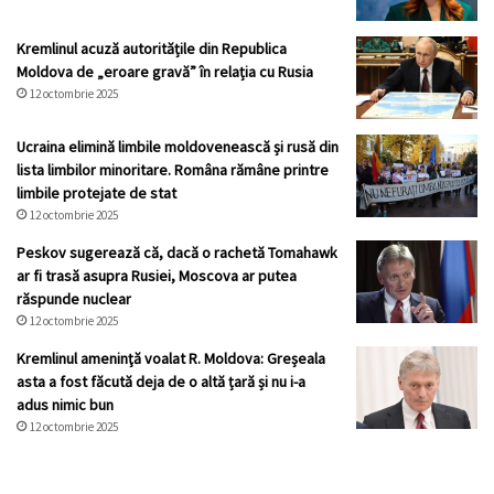
Kremlinul acuză autoritățile din Republica
Moldova de „eroare gravă” în relația cu Rusia
12 octombrie 2025
Ucraina elimină limbile moldovenească și rusă din
lista limbilor minoritare. Româna rămâne printre
limbile protejate de stat
12 octombrie 2025
Peskov sugerează că, dacă o rachetă Tomahawk
ar fi trasă asupra Rusiei, Moscova ar putea
răspunde nuclear
12 octombrie 2025
Kremlinul ameninţă voalat R. Moldova: Greșeala
asta a fost făcută deja de o altă țară și nu i-a
adus nimic bun
12 octombrie 2025