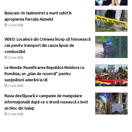
Buiucani: Un taximetrist a murit subit în
apropierea Parcului Alunelul
1 iunie 2026
VIDEO: Localnicii din Crimeea încep să folosească
caii pentru transport din cauza lipsei de
combustibil
1 iunie 2026
Le Monde: Reunificarea Republicii Moldova cu
România, un „plan de rezervă” pentru
susținătorii aderării la UE
1 iunie 2026
Rusia desfășoară o campanie de manipulare
informațională după ce o dronă rusească a lovit
un bloc din Galaţi
1 iunie 2026