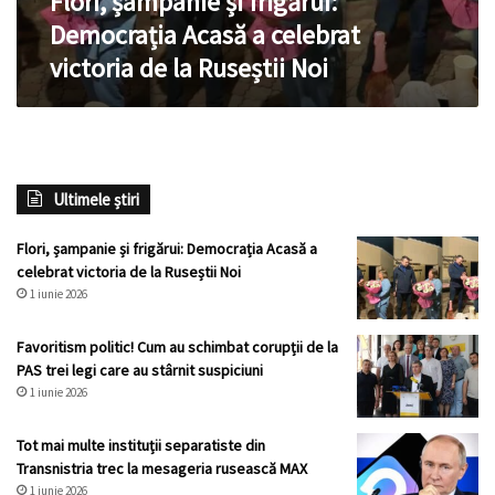
Flori, șampanie și frigărui:
la
Democrația Acasă a celebrat
Ruseștii
victoria de la Ruseștii Noi
Noi
Ultimele știri
Flori, șampanie și frigărui: Democrația Acasă a
celebrat victoria de la Ruseștii Noi
1 iunie 2026
Favoritism politic! Cum au schimbat corupții de la
PAS trei legi care au stârnit suspiciuni
1 iunie 2026
Tot mai multe instituții separatiste din
Transnistria trec la mesageria rusească MAX
1 iunie 2026