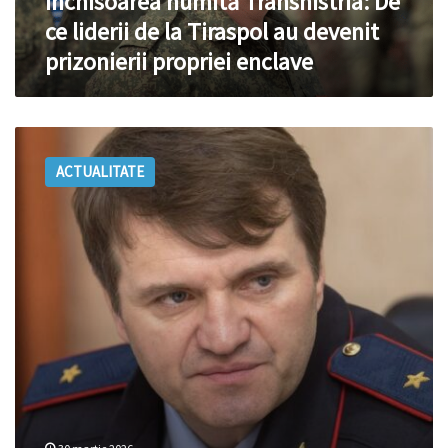
Închisoarea numită Transnistria: De
devenit
ce liderii de la Tiraspol au devenit
prizonierii
prizonierii propriei enclave
propriei
enclave
Ruslan
Mova
ACTUALITATE
nu
a
fost
lăsat
să
intre
în
R.
Moldova
după
retragerea
cetățeniei