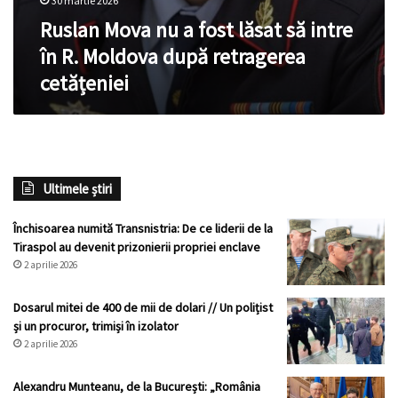
30 martie 2026
Ruslan Mova nu a fost lăsat să intre
în R. Moldova după retragerea
cetățeniei
Ultimele știri
Închisoarea numită Transnistria: De ce liderii de la
Tiraspol au devenit prizonierii propriei enclave
2 aprilie 2026
Dosarul mitei de 400 de mii de dolari // Un polițist
și un procuror, trimiși în izolator
2 aprilie 2026
Alexandru Munteanu, de la București: „România