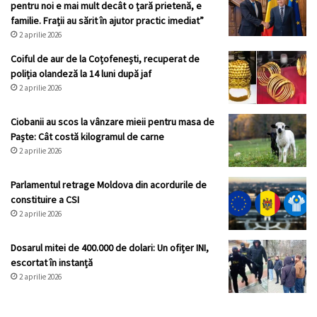
pentru noi e mai mult decât o țară prietenă, e
familie. Frații au sărit în ajutor practic imediat”
2 aprilie 2026
Coiful de aur de la Coțofenești, recuperat de
poliția olandeză la 14 luni după jaf
2 aprilie 2026
Ciobanii au scos la vânzare mieii pentru masa de
Paște: Cât costă kilogramul de carne
2 aprilie 2026
Parlamentul retrage Moldova din acordurile de
constituire a CSI
2 aprilie 2026
Dosarul mitei de 400.000 de dolari: Un ofițer INI,
escortat în instanță
2 aprilie 2026