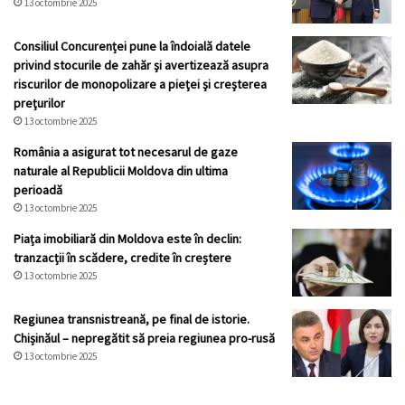
13 octombrie 2025
Consiliul Concurenței pune la îndoială datele
privind stocurile de zahăr şi avertizează asupra
riscurilor de monopolizare a pieţei şi creşterea
preţurilor
13 octombrie 2025
România a asigurat tot necesarul de gaze
naturale al Republicii Moldova din ultima
perioadă
13 octombrie 2025
Piața imobiliară din Moldova este în declin:
tranzacții în scădere, credite în creștere
13 octombrie 2025
Regiunea transnistreană, pe final de istorie.
Chișinăul – nepregătit să preia regiunea pro-rusă
13 octombrie 2025