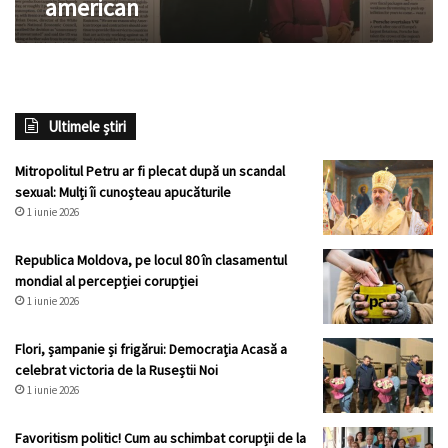
american
Ultimele știri
Mitropolitul Petru ar fi plecat după un scandal
sexual: Mulți îi cunoșteau apucăturile
1 iunie 2026
Republica Moldova, pe locul 80 în clasamentul
mondial al percepției corupției
1 iunie 2026
Flori, șampanie și frigărui: Democrația Acasă a
celebrat victoria de la Ruseștii Noi
1 iunie 2026
Favoritism politic! Cum au schimbat corupții de la