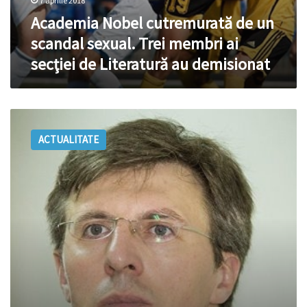
7 aprilie 2018
Academia Nobel cutremurată de un
scandal sexual. Trei membri ai
secţiei de Literatură au demisionat
Dorin
Chirtoacă
ACTUALITATE
vorbește
în
premieră
despre
SCANDALUL
SEXUAL
în
care
a
fost
implicat