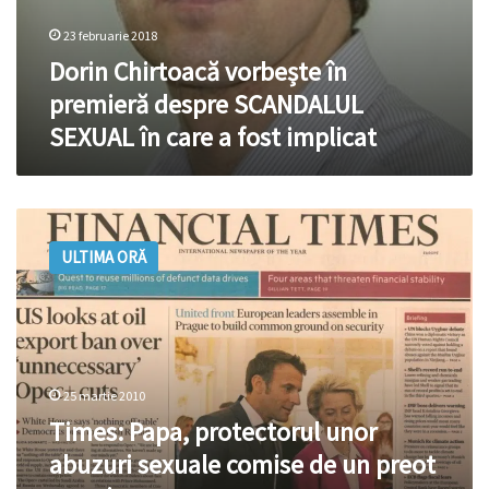
23 februarie 2018
Dorin Chirtoacă vorbește în
premieră despre SCANDALUL
SEXUAL în care a fost implicat
Times:
Papa,
ULTIMA ORĂ
protectorul
unor
abuzuri
sexuale
comise
de
25 martie 2010
un
preot
Times: Papa, protectorul unor
american
abuzuri sexuale comise de un preot