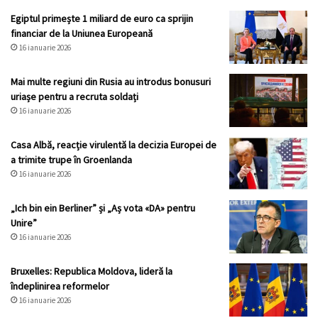
Egiptul primește 1 miliard de euro ca sprijin
financiar de la Uniunea Europeană
16 ianuarie 2026
Mai multe regiuni din Rusia au introdus bonusuri
uriașe pentru a recruta soldați
16 ianuarie 2026
Casa Albă, reacție virulentă la decizia Europei de
a trimite trupe în Groenlanda
16 ianuarie 2026
„Ich bin ein Berliner” și „Aș vota «DA» pentru
Unire”
16 ianuarie 2026
Bruxelles: Republica Moldova, lideră la
îndeplinirea reformelor
16 ianuarie 2026