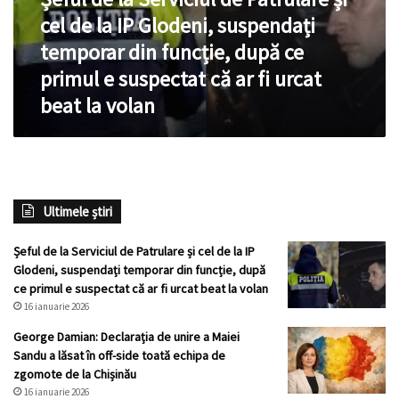
cel
cel de la IP Glodeni, suspendați
de
la
temporar din funcție, după ce
IP
primul e suspectat că ar fi urcat
Glodeni,
beat la volan
suspendați
temporar
din
funcție,
după
ce
Ultimele știri
primul
e
suspectat
Șeful de la Serviciul de Patrulare și cel de la IP
că
Glodeni, suspendați temporar din funcție, după
ar
ce primul e suspectat că ar fi urcat beat la volan
fi
16 ianuarie 2026
urcat
George Damian: Declarația de unire a Maiei
beat
Sandu a lăsat în off-side toată echipa de
la
zgomote de la Chișinău
volan
16 ianuarie 2026