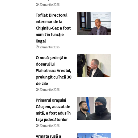
20 martie 2026
Tofilat: Directorul
interimar de la
Chișinău-Gaz a fost
numit în funcție
ilegal
20 martie 2026
O nouă ședință în
dosarul lui
Plahotniuc: Arestul,
prelungit cu încă 30
de zile
20 martie 2026
Primarul orașului
Căușeni, acuzat de
mită, a fost adus în
fața judecătorilor
20 martie 2026
Armata rusă a