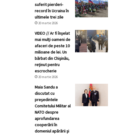
suferit pierderi-
record în Ucraina în
ultimele trei zile
20 martie 2026
VIDEO // Ar fi înșelat
mai mulți oameni de
afaceri de peste 10
milioane de lei. Un
bărbat din Chișinău,
reținut pentru
escrocherie
20 martie 2026
Maia Sandu a
discutat cu
președintele
Comitetului Militar al
NATO despre
aprofundarea
cooperării în
domeniul apărării și