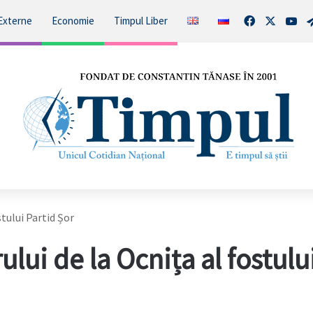
Facebook
X
You
Externe
Economie
Timpul Liber
stului Partid Șor
ului de la Ocnița al fostulu