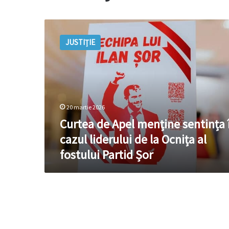
Curtea
de
JUSTIȚIE
Apel
menține
sentința
în
cazul
liderului
20 martie 2026
de
la
Curtea de Apel menține sentința 
Ocnița
cazul liderului de la Ocnița al
al
fostului Partid Șor
fostului
Partid
Șor