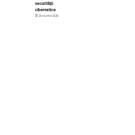
securității
cibernetice
20 martie 2026