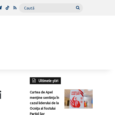
Tube
Telegram
TikTok
RSS
Caută
Ultimele știri
i
Curtea de Apel
menține sentința în
cazul liderului de la
Ocnița al fostului
Partid Șor