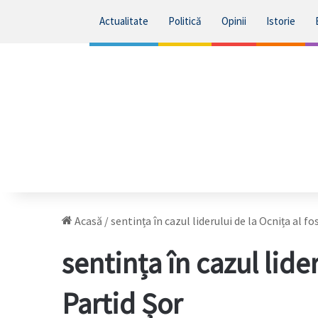
Actualitate
Politică
Opinii
Istorie
Acasă
/
sentința în cazul liderului de la Ocnița al fo
sentința în cazul lider
Partid Șor