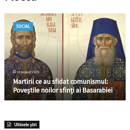
Martirii
ce
SOCIAL
au
sfidat
comunismul:
Poveștile
noilor
sfinți
ai
Basarabiei
13 august 2025
Martirii ce au sfidat comunismul:
Poveștile noilor sfinți ai Basarabiei
Ultimele știri