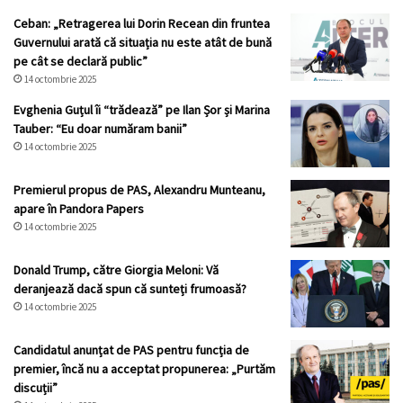
Ceban: „Retragerea lui Dorin Recean din fruntea
Guvernului arată că situația nu este atât de bună
pe cât se declară public”
14 octombrie 2025
Evghenia Guțul îi “trădează” pe Ilan Șor și Marina
Tauber: “Eu doar număram banii”
14 octombrie 2025
Premierul propus de PAS, Alexandru Munteanu,
apare în Pandora Papers
14 octombrie 2025
Donald Trump, către Giorgia Meloni: Vă
deranjează dacă spun că sunteți frumoasă?
14 octombrie 2025
Candidatul anunțat de PAS pentru funcția de
premier, încă nu a acceptat propunerea: „Purtăm
discuții”