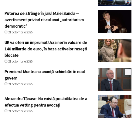
Puterea se strânge în jurul Maiei Sandu —
avertisment privind riscul unui „autoritarism
democratic”
21 octombrie 2025
UE va oferi un împrumut Ucrainei în valoare de
140 miliarde de euro, în baza activelor ruseşti
blocate
21 octombrie 2025
Premierul Munteanu anunță schimbări în noul
guvern
21 octombrie 2025
Alexandru Tănase: Nu există posibilitatea de a
efectua vetting pentru avocați
21 octombrie 2025