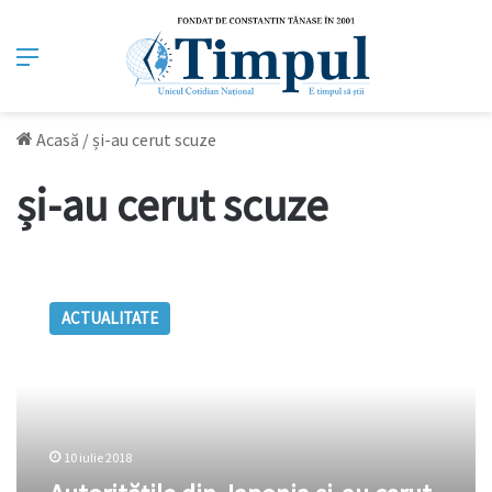
Meniu
Acasă
/
și-au cerut scuze
și-au cerut scuze
Autoritățile
din
ACTUALITATE
Japonia
și-
au
cerut
scuze
în
10 iulie 2018
fața
a