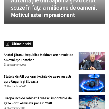
Autoritățile din Japonia și-au cerut
milioane
scuze în fața a milioane de oameni.
de
Motivul este impresionant
oameni.
Motivul
este
impresionant
Ultimele știri
Anatol Țăranu: Republica Moldova are nevoie de
o Revoluție Thatcher
21 octombrie 2025
Statele din UE vor opri livrările de gaze rusești
spre Ungaria și Slovacia
21 octombrie 2025
Europa închide robinetul rusesc: importurile de
gaze vor fi eliminate până în 2028
21 octombrie 2025